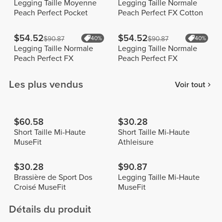
Legging Taille Moyenne
Legging Taille Normale
Peach Perfect Pocket
Peach Perfect FX Cotton
$54.52
$54.52
$90.87
40%
$90.87
40%
Legging Taille Normale
Legging Taille Normale
Peach Perfect FX
Peach Perfect FX
Les plus vendus
Voir tout
$60.58
$30.28
Short Taille Mi-Haute
Short Taille Mi-Haute
MuseFit
Athleisure
$30.28
$90.87
Brassière de Sport Dos
Legging Taille Mi-Haute
Croisé MuseFit
MuseFit
Détails du produit