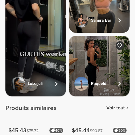
Samira Bär
Luizajuli
Raqueldcunha
Produits similaires
Voir tout
$45.43
$45.44
$75.72
40%
$90.87
50%