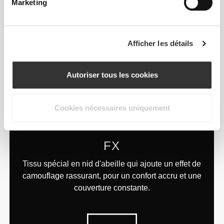
Marketing
Une technologie spéciale qui met visuellement en
valeur tes courbes et te permet de pratiquer tout
type d'exercice. Conçue pour te faire paraître sous
ton meilleur jour tout en t'entraînant à devenir la
Afficher les détails
meilleure version de toi-même.
Autoriser tous les cookies
Cookies nécessaires uniquement
FX
Tissu spécial en nid d'abeille qui ajoute un effet de
camouflage rassurant, pour un confort accru et une
couverture constante.