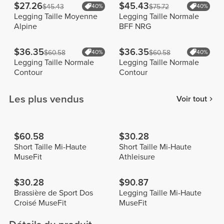
$27.26
$45.43
$45.43
40%
$75.72
40%
Legging Taille Moyenne
Legging Taille Normale
Alpine
BFF NRG
$36.35
$36.35
$60.58
40%
$60.58
40%
Legging Taille Normale
Legging Taille Normale
Contour
Contour
Les plus vendus
Voir tout
$60.58
$30.28
Short Taille Mi-Haute
Short Taille Mi-Haute
MuseFit
Athleisure
$30.28
$90.87
Brassière de Sport Dos
Legging Taille Mi-Haute
Croisé MuseFit
MuseFit