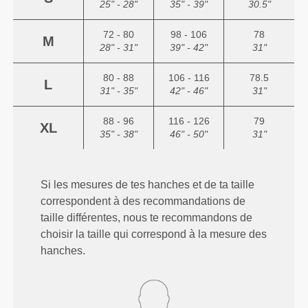
25" - 28"
35" - 39"
30.5"
72 - 80
98 - 106
78
M
28" - 31"
39" - 42"
31"
80 - 88
106 - 116
78.5
L
31" - 35"
42" - 46"
31"
88 - 96
116 - 126
79
XL
35" - 38"
46" - 50"
31"
Si les mesures de tes hanches et de ta taille
correspondent à des recommandations de
taille différentes, nous te recommandons de
choisir la taille qui correspond à la mesure des
hanches.