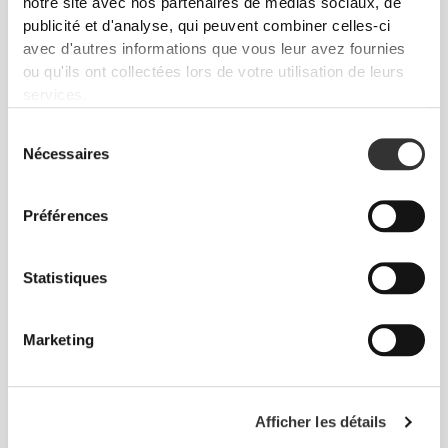
notre site avec nos partenaires de médias sociaux, de
publicité et d'analyse, qui peuvent combiner celles-ci
Sans étiquettes cousues
avec d'autres informations que vous leur avez fournies
Nos vêtements sont synonymes de confort. Nous
ou qu'ils ont collectées lors de votre utilisation de leurs
avons opté pour une approche qui laisse une réelle
services.
empreinte sur nos vêtements : le sans coutures !
Sélection
L'absence d'étiquettes cousues vient renforcer la
Nécessaires
du
sensation de confort en évitant les frottements
consentement
contre la peau.
Préférences
CONSEILS POUR LES TAILLES
Statistiques
Marketing
Cet article
Près du corps
Afficher les détails