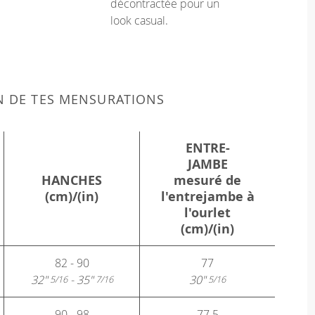
décontractée pour un
look casual.
N DE TES MENSURATIONS
ENTRE-
JAMBE
HANCHES
mesuré de
(cm)/(in)
l'entrejambe à
l'ourlet
(cm)/(in)
82 - 90
77
32"
- 35"
30"
5/16
7/16
5/16
90 - 98
77.5