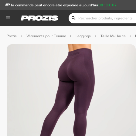
Ta commande peut encore être expédiée aujourd'hui
08
:
30
:
06
Prozis
Vêtements pour Femme
Leggings
Taille Mi-Haute