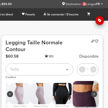
à $99.99
Destination :
Langue
FR
 en direct
Favoris
Se connecter | S'inscrire
Legging Taille Normale
Contour
$60.58
Disponible
385
Taille
1
Couleur
 Chiné 
 Lilas Clair 
 Vieux Lilas 
 Noir Chiné 