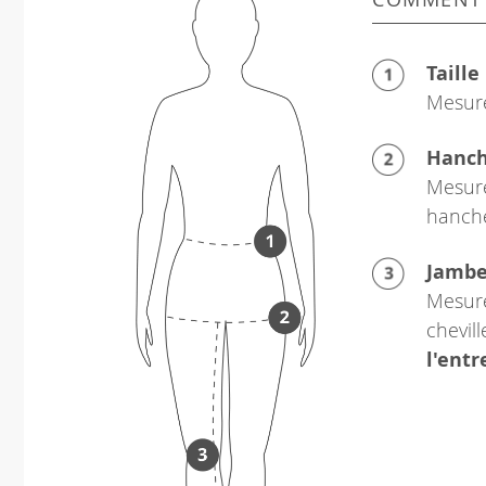
Taille
Mesure
Hanc
Mesure
hanch
Jamb
Mesure
chevil
l'ent