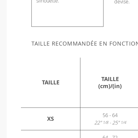
silhouette.
devise.
TAILLE RECOMMANDÉE EN FONCTIO
TAILLE
TAILLE
(cm)/(in)
56 - 64
XS
22"
- 25"
1/8
1/4
64 - 72