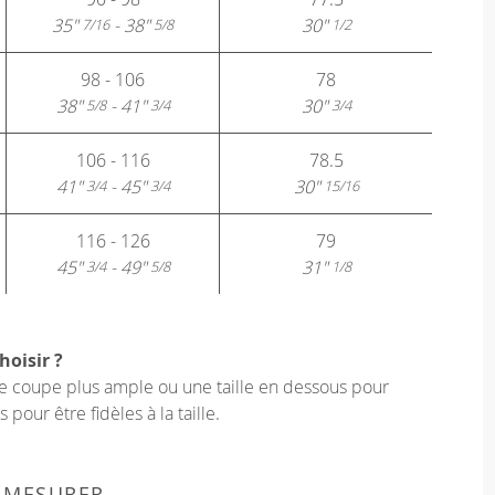
35"
- 38"
30"
7/16
5/8
1/2
98 - 106
78
38"
- 41"
30"
5/8
3/4
3/4
106 - 116
78.5
41"
- 45"
30"
3/4
3/4
15/16
116 - 126
79
45"
- 49"
31"
3/4
5/8
1/8
hoisir ?
une coupe plus ample ou une taille en dessous pour
our être fidèles à la taille.
 MESURER