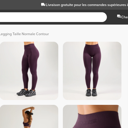
Livraison gratuite
pour les commandes supérieures 
Chat
Legging Taille Normale Contour
 Gris Foncé 
 Gris Clair 
 Gris Sauge 
 Corail