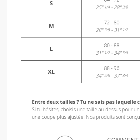
S
25"
- 28"
1/4
3/8
72 - 80
M
28"
- 31"
3/8
1/2
80 - 88
L
31"
- 34"
1/2
5/8
88 - 96
XL
34"
- 37"
5/8
3/4
Entre deux tailles ? Tu ne sais pas laquelle c
Si tu hésites, choisis une taille au-dessus pour 
une coupe plus ajustée. Nos produits sont conçus p
COMMENT