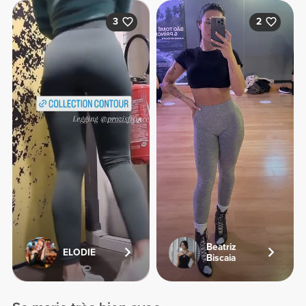
3
2
Beatriz
ELODIE
Biscaia