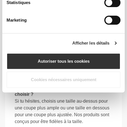
Statistiques
64 - 72
90 - 98
77.5
S
25"
- 28"
35"
- 38"
30"
1/4
3/8
7/16
5/8
1/2
Marketing
72 - 80
98 - 106
78
M
28"
- 31"
38"
- 41"
30"
3/8
1/2
5/8
3/4
3/4
Afficher les détails
80 - 88
106 - 116
78.5
L
31"
- 34"
41"
- 45"
30"
1/2
5/8
3/4
3/4
15/16
Autoriser tous les cookies
88 - 96
116 - 126
79
XL
34"
- 37"
45"
- 49"
31"
5/8
3/4
3/4
5/8
1/8
Cookies nécessaires uniquement
Entre deux tailles ? Tu ne sais pas laquelle
choisir ?
Si tu hésites, choisis une taille au-dessus pour
une coupe plus ample ou une taille en dessous
pour une coupe plus ajustée. Nos produits sont
conçus pour être fidèles à la taille.