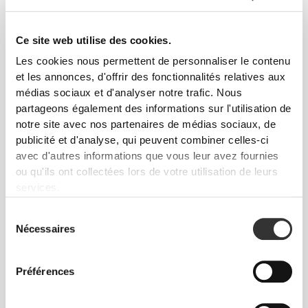
Ce site web utilise des cookies.
Les cookies nous permettent de personnaliser le contenu
Liberté totale de mouvement. Une coupe
et les annonces, d'offrir des fonctionnalités relatives aux
confortable et décontractée pour un look casual.
médias sociaux et d'analyser notre trafic. Nous
partageons également des informations sur l'utilisation de
notre site avec nos partenaires de médias sociaux, de
TAILLE RECOMMANDÉE EN FONCTION DE
publicité et d'analyse, qui peuvent combiner celles-ci
TES MENSURATIONS
avec d'autres informations que vous leur avez fournies
ou qu'ils ont collectées lors de votre utilisation de leurs
services.
ENTRE-
JAMBE
Sélection
TAILLE
HANCHES
mesuré de
TAILLE
Nécessaires
(cm)/(in)
(cm)/(in)
l'entrejambe à
du
l'ourlet
consentement
(cm)/(in)
Préférences
82 - 90
56 - 64
77
XS
32"
- 35"
5/16
22"
- 25"
30"
1/8
1/4
5/16
7/16