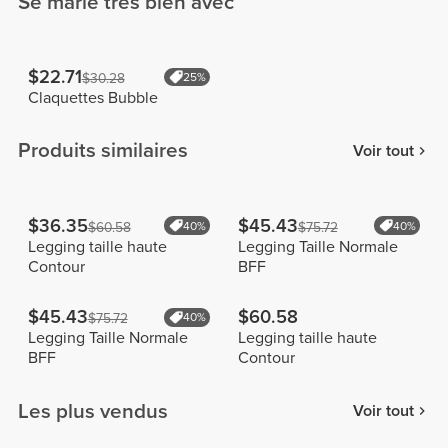
Se marie très bien avec
$22.71
$30.28
25%
Claquettes Bubble
Produits similaires
Voir tout
$36.35
$45.43
$60.58
40%
$75.72
40%
Legging taille haute
Legging Taille Normale
Contour
BFF
$45.43
$60.58
$75.72
40%
Legging Taille Normale
Legging taille haute
BFF
Contour
Les plus vendus
Voir tout