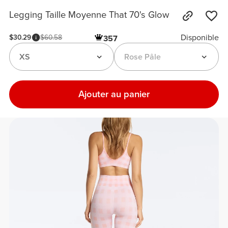
Legging Taille Moyenne That 70's Glow
Disponible
$30.29
$60.58
357
XS
Rose Pâle
Ajouter au panier