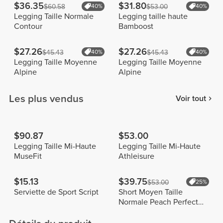
$36.35
$31.80
$60.58
40%
$53.00
40%
Legging Taille Normale
Legging taille haute
Contour
Bamboost
$27.26
$27.26
$45.43
40%
$45.43
40%
Legging Taille Moyenne
Legging Taille Moyenne
Alpine
Alpine
Les plus vendus
Voir tout
$90.87
$53.00
Legging Taille Mi-Haute
Legging Taille Mi-Haute
MuseFit
Athleisure
$15.13
$39.75
$53.00
25%
Serviette de Sport Script
Short Moyen Taille
Normale Peach Perfect
FX