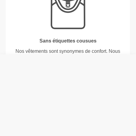
Sans étiquettes cousues
Nos vêtements sont synonymes de confort. Nous
avons opté pour une approche qui laisse une réelle
empreinte sur nos vêtements : le sans coutures !
L'absence d'étiquettes cousues vient renforcer la
sensation de confort en évitant les frottements
contre la peau.
CONSEILS POUR LES TAILLES
Taille du modèle :
1.76 m - 5'9"