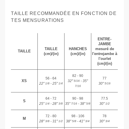
TAILLE RECOMMANDÉE EN FONCTION DE
TES MENSURATIONS
ENTRE-
JAMBE
TAILLE
HANCHES
mesuré de
TAILLE
(cm)/(in)
(cm)/(in)
l'entrejambe à
l'ourlet
(cm)/(in)
82 - 90
56 - 64
77
XS
32"
- 35"
5/16
22"
- 25"
30"
1/8
1/4
5/16
7/16
64 - 72
90 - 98
77.5
S
25"
- 28"
35"
- 38"
30"
1/4
3/8
7/16
5/8
1/2
72 - 80
98 - 106
78
M
28"
- 31"
38"
- 41"
30"
3/8
1/2
5/8
3/4
3/4