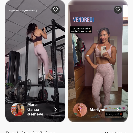
María
García
Marilyne
@emevegana