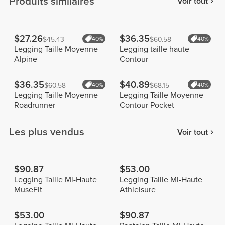
Produits similaires
Voir tout
$27.26
$36.35
$45.43
40%
$60.58
40%
Legging Taille Moyenne
Legging taille haute
Alpine
Contour
$36.35
$40.89
$60.58
40%
$68.15
40%
Legging Taille Moyenne
Legging Taille Moyenne
Roadrunner
Contour Pocket
Les plus vendus
Voir tout
$90.87
$53.00
Legging Taille Mi-Haute
Legging Taille Mi-Haute
MuseFit
Athleisure
$53.00
$90.87