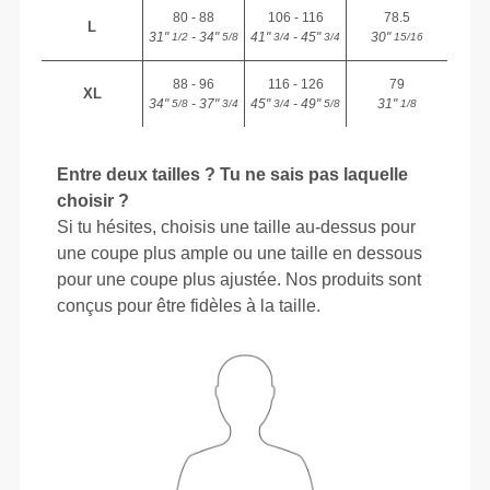
80 - 88
106 - 116
78.5
L
31"
- 34"
41"
- 45"
30"
1/2
5/8
3/4
3/4
15/16
88 - 96
116 - 126
79
XL
34"
- 37"
45"
- 49"
31"
5/8
3/4
3/4
5/8
1/8
Entre deux tailles ? Tu ne sais pas laquelle
choisir ?
Si tu hésites, choisis une taille au-dessus pour
une coupe plus ample ou une taille en dessous
pour une coupe plus ajustée. Nos produits sont
conçus pour être fidèles à la taille.