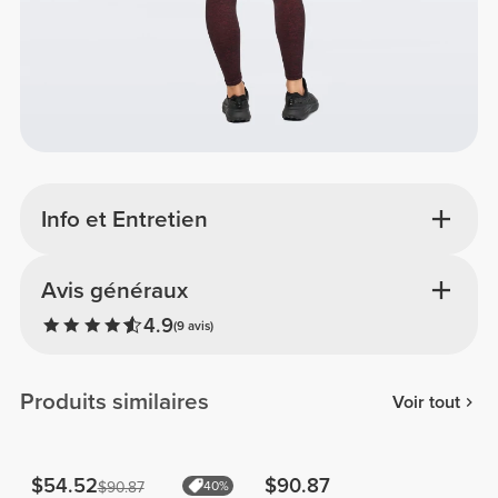
Info et Entretien
Avis généraux
4.9
(9 avis)
Produits similaires
Voir tout
$54.52
$90.87
$90.87
40%