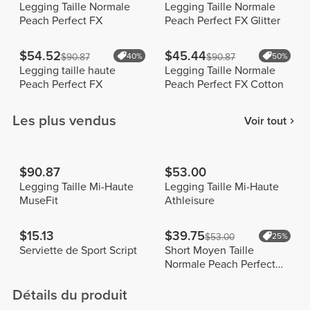
Legging Taille Normale
Legging Taille Normale
Peach Perfect FX
Peach Perfect FX Glitter
$54.52
$45.44
$90.87
40%
$90.87
50%
Legging taille haute
Legging Taille Normale
Peach Perfect FX
Peach Perfect FX Cotton
Les plus vendus
Voir tout
$90.87
$53.00
Legging Taille Mi-Haute
Legging Taille Mi-Haute
MuseFit
Athleisure
$15.13
$39.75
$53.00
25%
Serviette de Sport Script
Short Moyen Taille
Normale Peach Perfect
FX
Détails du produit