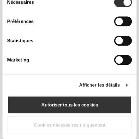
t'aide à rester au sec et confortable.
Nécessaires
du
consentement
Préférences
CONÇU AVEC LA
Statistiques
TECHNOLOGIE
REVOKNIT
Marketing
Afficher les détails
RevoKnit
est une technologie de tricotage avancée
développée par Prozis qui crée des vêtements avec
Autoriser tous les cookies
un effet seconde peau, très performants et offrant
plus d'élasticité, de soutien et de confort.
Cookies nécessaires uniquement
RevoKnit
est synonyme de haute performance,
confort maximal et respect de l'environnement.