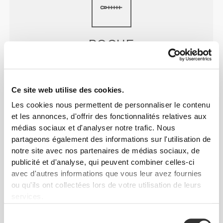
POCHE
Poche élégante et discrète pour transporter
l'essentiel. Parfaite pour l'entraînement, la course à
pied ou pour aller faire quelques achats.
Ce site web utilise des cookies.
Les cookies nous permettent de personnaliser le contenu
et les annonces, d'offrir des fonctionnalités relatives aux
médias sociaux et d'analyser notre trafic. Nous
partageons également des informations sur l'utilisation de
notre site avec nos partenaires de médias sociaux, de
publicité et d'analyse, qui peuvent combiner celles-ci
PLUS QUE
CE QUE L'ON
avec d'autres informations que vous leur avez fournies
VOIT
ou qu'ils ont collectées lors de votre utilisation de leurs
services.
Une technologie de fibre spécialement développée
avec des propriétés d'évacuation de l'humidité qui
Sélection