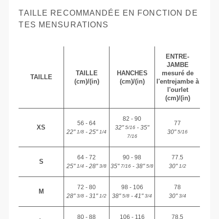
TAILLE RECOMMANDÉE EN FONCTION DE
TES MENSURATIONS
ENTRE-
JAMBE
TAILLE
HANCHES
mesuré de
TAILLE
(cm)/(in)
(cm)/(in)
l'entrejambe à
l'ourlet
(cm)/(in)
82 - 90
56 - 64
77
XS
32"
- 35"
5/16
22"
- 25"
30"
1/8
1/4
5/16
7/16
64 - 72
90 - 98
77.5
S
25"
- 28"
35"
- 38"
30"
1/4
3/8
7/16
5/8
1/2
72 - 80
98 - 106
78
M
28"
- 31"
38"
- 41"
30"
3/8
1/2
5/8
3/4
3/4
80 - 88
106 - 116
78.5