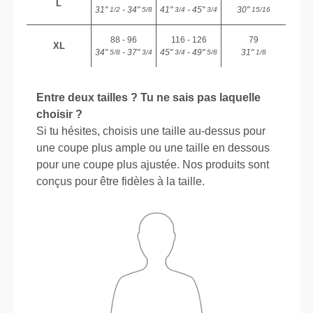
L
31"
- 34"
41"
- 45"
30"
1/2
5/8
3/4
3/4
15/16
88 - 96
116 - 126
79
XL
34"
- 37"
45"
- 49"
31"
5/8
3/4
3/4
5/8
1/8
Entre deux tailles ? Tu ne sais pas laquelle
choisir ?
Si tu hésites, choisis une taille au-dessus pour
une coupe plus ample ou une taille en dessous
pour une coupe plus ajustée. Nos produits sont
conçus pour être fidèles à la taille.