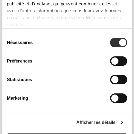
publicité et d'analyse, qui peuvent combiner celles-ci
avec d'autres informations que vous leur avez fournies
ou qu'ils ont collectées lors de votre utilisation de leurs
services.
Sélection
Nécessaires
du
consentement
Info et Entretien
Préférences
Avis généraux
Statistiques
4.9
(16 avis)
Marketing
De notre communauté
Voir tout
Afficher les détails
1