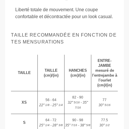
Liberté totale de mouvement. Une coupe
confortable et décontractée pour un look casual.
TAILLE RECOMMANDÉE EN FONCTION DE
TES MENSURATIONS
ENTRE-
JAMBE
TAILLE
HANCHES
mesuré de
TAILLE
(cm)/(in)
(cm)/(in)
l'entrejambe à
l'ourlet
(cm)/(in)
82 - 90
56 - 64
77
XS
32"
- 35"
5/16
22"
- 25"
30"
1/8
1/4
5/16
7/16
64 - 72
90 - 98
77.5
S
25"
- 28"
35"
- 38"
30"
1/4
3/8
7/16
5/8
1/2