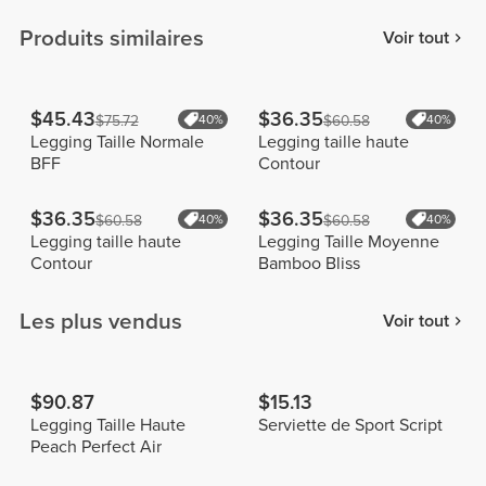
Produits similaires
Voir tout
$45.43
$36.35
$75.72
40%
$60.58
40%
Legging Taille Normale
Legging taille haute
BFF
Contour
$36.35
$36.35
$60.58
40%
$60.58
40%
Legging taille haute
Legging Taille Moyenne
Contour
Bamboo Bliss
Les plus vendus
Voir tout
$90.87
$15.13
Legging Taille Haute
Serviette de Sport Script
Peach Perfect Air