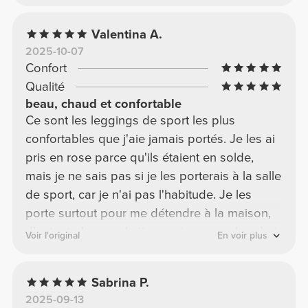
Valentina A.
2025-10-07
Confort
Qualité
beau, chaud et confortable
Ce sont les leggings de sport les plus
confortables que j'aie jamais portés. Je les ai
pris en rose parce qu'ils étaient en solde,
mais je ne sais pas si je les porterais à la salle
de sport, car je n'ai pas l'habitude. Je les
porte surtout pour me détendre à la maison,
d'autant plus que le tissu est un peu chaud et
Voir l'original
En voir plus
que l'hiver approche. C'est un vrai bonheur. Je
vais m'en acheter une paire en marron pour la
Sabrina P.
salle de sport cet hiver. Si vous êtes grande,
2025-09-13
ils taillent un peu court ; je mesure 1,73 m et j'ai