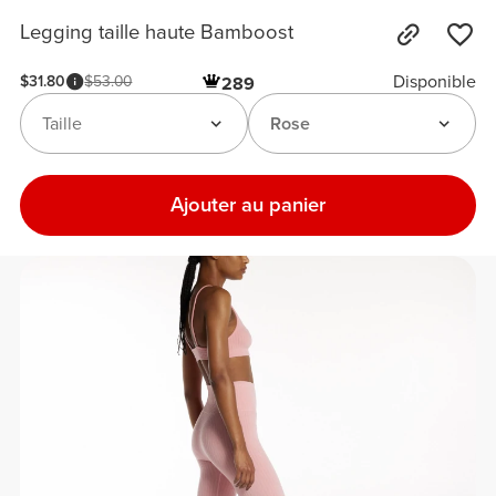
Legging taille haute Bamboost
Disponible
$31.80
$53.00
289
Taille
Rose
Ajouter au panier