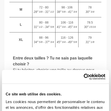
72 - 80
98 - 106
78
M
28"
- 31"
38"
- 41"
30"
3/8
1/2
5/8
3/4
3/4
80 - 88
106 - 116
78.5
L
31"
- 34"
41"
- 45"
30"
1/2
5/8
3/4
3/4
15/16
88 - 96
116 - 126
79
XL
34"
- 37"
45"
- 49"
31"
5/8
3/4
3/4
5/8
1/8
Entre deux tailles ? Tu ne sais pas laquelle
choisir ?
Si tu hésites, choisis une taille au-dessus pour
une coupe plus ample ou une taille en dessous
pour une coupe plus ajustée. Nos produits sont
conçus pour être fidèles à la taille.
Ce site web utilise des cookies.
Les cookies nous permettent de personnaliser le contenu
et les annonces, d'offrir des fonctionnalités relatives aux