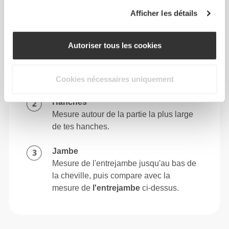
Afficher les détails
COMMENT MESURER
Autoriser tous les cookies
Taille
Mesure autour de ta taille naturelle.
Cookies nécessaires uniquement
Hanches
Mesure autour de la partie la plus large
de tes hanches.
Jambe
Mesure de l'entrejambe jusqu'au bas de
la cheville, puis compare avec la
mesure de
l'entrejambe
ci-dessus.