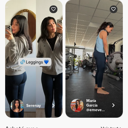
María
García
Serenay
@emevegana