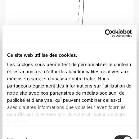
Liberté totale de mouvement. Une coupe
confortable et décontractée pour un look casual.
Ce site web utilise des cookies.
Les cookies nous permettent de personnaliser le contenu
TAILLE RECOMMANDÉE EN FONCTION DE
et les annonces, d'offrir des fonctionnalités relatives aux
TES MENSURATIONS
médias sociaux et d'analyser notre trafic. Nous
partageons également des informations sur l'utilisation de
notre site avec nos partenaires de médias sociaux, de
ENTRE-
JAMBE
publicité et d'analyse, qui peuvent combiner celles-ci
TAILLE
HANCHES
mesuré de
TAILLE
avec d'autres informations que vous leur avez fournies
(cm)/(in)
(cm)/(in)
l'entrejambe à
ou qu'ils ont collectées lors de votre utilisation de leurs
l'ourlet
(cm)/(in)
services.
82 - 90
Sélection
56 - 64
77
XS
32"
- 35"
5/16