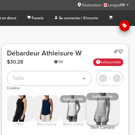
Destination :
Langue
FR
 en direct
Favoris
Se connecter | S'inscrire
Débardeur Athleisure W
$30.28
151
Indisponible
Taille
1
Couleur
Indisponible
Indisponible
 Noir 
 Bleu marine 
 Blanc Cassé 
 Vert Cendré 