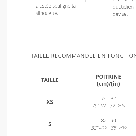
ajustée souligne ta
quotidien, 
silhouette.
devise.
TAILLE RECOMMANDÉE EN FONCTIO
POITRINE
TAILLE
(cm)/(in)
74 - 82
XS
29"
- 32"
1/8
5/16
82 - 90
S
32"
- 35"
5/16
7/16