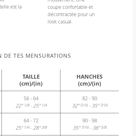
telle est la
coupe confortable et
décontractée pour un
look casual.
N DE TES MENSURATIONS
TAILLE
HANCHES
(cm)/(in)
(cm)/(in)
56 - 64
82 - 90
22"
- 25"
32"
- 35"
1/8
1/4
5/16
7/16
64 - 72
90 - 98
25"
- 28"
35"
- 38"
1/4
3/8
7/16
5/8