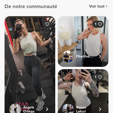
De notre communauté
Voir tout
1
Fitwithdriesandjolien
1
Ángela
Roosa
Ortega
Laituri