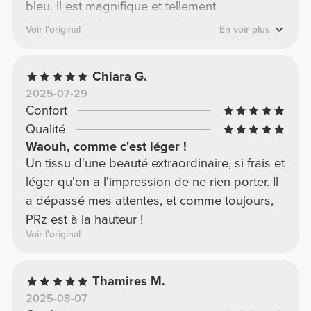
bleu. Il est magnifique et tellement
confortable. Je recommande vivement ce
Voir l'original
En voir plus
modèle dans toutes les couleurs disponibles,
il en vaut vraiment la peine.
Chiara G.
2025-07-29
Confort
Qualité
Waouh, comme c'est léger !
Un tissu d'une beauté extraordinaire, si frais et
léger qu'on a l'impression de ne rien porter. Il
a dépassé mes attentes, et comme toujours,
PRz est à la hauteur !
Voir l'original
Thamires M.
2025-08-07