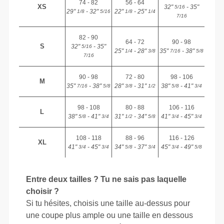
74 - 82
56 - 64
XS
32"
- 35"
5/16
29"
- 32"
22"
- 25"
1/8
5/16
1/8
1/4
7/16
82 - 90
64 - 72
90 - 98
S
32"
- 35"
5/16
25"
- 28"
35"
- 38"
1/4
3/8
7/16
5/8
7/16
90 - 98
72 - 80
98 - 106
M
35"
- 38"
28"
- 31"
38"
- 41"
7/16
5/8
3/8
1/2
5/8
3/4
98 - 108
80 - 88
106 - 116
L
38"
- 41"
31"
- 34"
41"
- 45"
5/8
3/4
1/2
5/8
3/4
3/4
108 - 118
88 - 96
116 - 126
XL
41"
- 45"
34"
- 37"
45"
- 49"
3/4
3/4
5/8
3/4
3/4
5/8
Entre deux tailles ? Tu ne sais pas laquelle
choisir ?
Si tu hésites, choisis une taille au-dessus pour
une coupe plus ample ou une taille en dessous