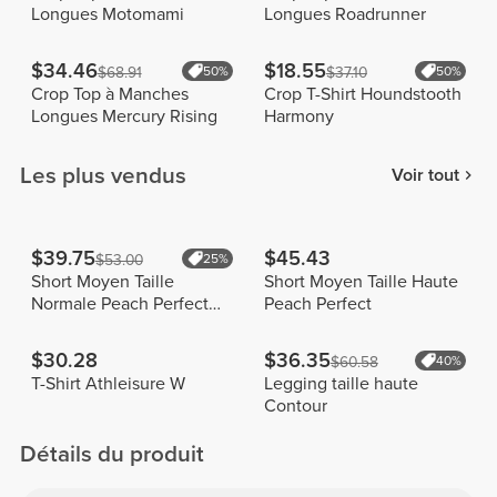
Longues Motomami
Longues Roadrunner
$34.46
$18.55
$68.91
50%
$37.10
50%
Crop Top à Manches
Crop T-Shirt Houndstooth
Longues Mercury Rising
Harmony
Les plus vendus
Voir tout
$39.75
$45.43
$53.00
25%
Short Moyen Taille
Short Moyen Taille Haute
Normale Peach Perfect
Peach Perfect
FX
$30.28
$36.35
$60.58
40%
T-Shirt Athleisure W
Legging taille haute
Contour
Détails du produit