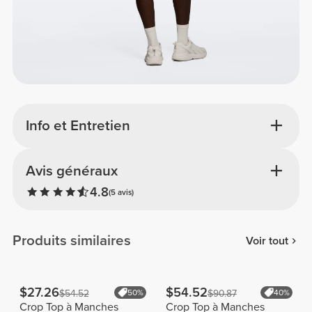
Info et Entretien
Avis généraux
4.8
(5 avis)
Produits similaires
Voir tout
$27.26
$54.52
$54.52
50%
$90.87
40%
Crop Top à Manches
Crop Top à Manches