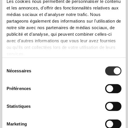
Les cookies nous permettent de personnaliser le contenu
Sans étiquettes cousues
et les annonces, d'offrir des fonctionnalités relatives aux
Nos vêtements sont synonymes de confort. Nous
médias sociaux et d'analyser notre trafic. Nous
avons opté pour une approche qui laisse une réelle
partageons également des informations sur l'utilisation de
empreinte sur nos vêtements : le sans coutures !
notre site avec nos partenaires de médias sociaux, de
L'absence d'étiquettes cousues vient renforcer la
publicité et d'analyse, qui peuvent combiner celles-ci
sensation de confort en évitant les frottements
avec d'autres informations que vous leur avez fournies
contre la peau.
ou qu'ils ont collectées lors de votre utilisation de leurs
services.
CONSEILS POUR LES TAILLES
Sélection
Nécessaires
du
consentement
Préférences
Cet article
Près du corps
Statistiques
Marketing