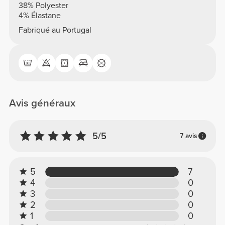
38% Polyester
4% Élastane
Fabriqué au Portugal
Avis généraux
5/5
7 avis
5
7
4
0
3
0
2
0
1
0