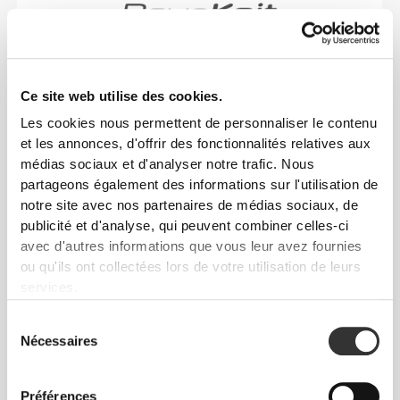
RevoKnit
est une technologie de tricotage avancée
développée par Prozis qui crée des vêtements avec
Ce site web utilise des cookies.
un effet seconde peau, très performants et offrant
plus d'élasticité, de soutien et de confort.
Les cookies nous permettent de personnaliser le contenu
et les annonces, d'offrir des fonctionnalités relatives aux
RevoKnit
est synonyme de haute performance,
médias sociaux et d'analyser notre trafic. Nous
partageons également des informations sur l'utilisation de
confort maximal et respect de l'environnement.
notre site avec nos partenaires de médias sociaux, de
publicité et d'analyse, qui peuvent combiner celles-ci
avec d'autres informations que vous leur avez fournies
ou qu'ils ont collectées lors de votre utilisation de leurs
TECHNOLOGIE DES FIBRES
services.
Sélection
Nécessaires
du
consentement
Préférences