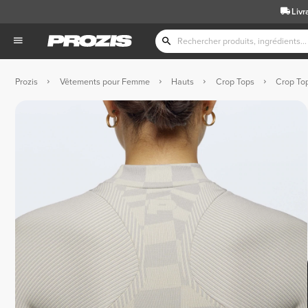
Livr
Prozis
Vêtements pour Femme
Hauts
Crop Tops
Crop To