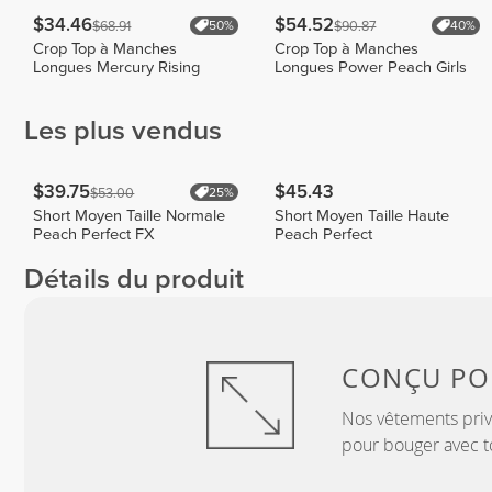
$34.46
$54.52
$68.91
$90.87
50%
40%
Crop Top à Manches
Crop Top à Manches
Longues Mercury Rising
Longues Power Peach Girls
Les plus vendus
$39.75
$45.43
$53.00
25%
Short Moyen Taille Normale
Short Moyen Taille Haute
Peach Perfect FX
Peach Perfect
Détails du produit
CONÇU P
Nos vêtements privi
pour bouger avec to