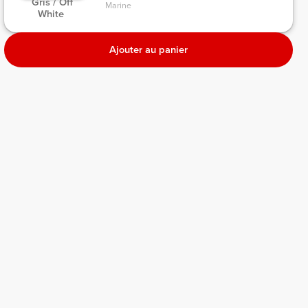
 Gris / Off 
Marine 
White 
Ajouter au panier