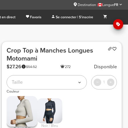
Destination :
Langue
FR
 en direct
Favoris
Se connecter | S'inscrire
Crop Top à Manches Longues
Motomami
$27.26
Disponible
$54.52
272
Taille
1
Couleur
 Noir / Bleu 