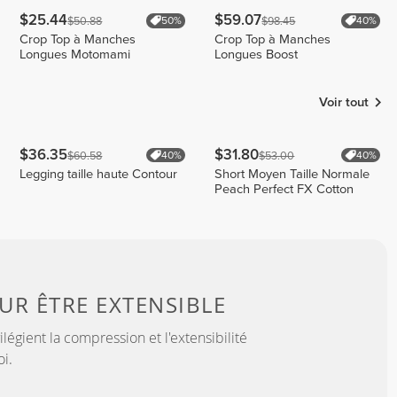
$25.44
$59.07
$50.88
$98.45
50%
40%
Crop Top à Manches
Crop Top à Manches
Longues Motomami
Longues Boost
Voir tout
$36.35
$31.80
$60.58
$53.00
40%
40%
Legging taille haute Contour
Short Moyen Taille Normale
Peach Perfect FX Cotton
OUR
ÊTRE EXTENSIBLE
légient la compression et l'extensibilité
i.