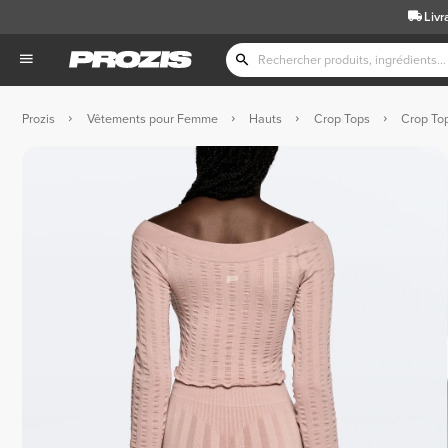
Livr
Prozis
Vêtements pour Femme
Hauts
Crop Tops
Crop To