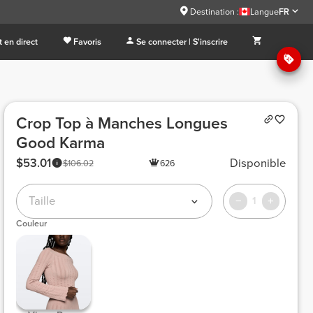
Destination :
Langue
FR
 en direct
Favoris
Se connecter | S'inscrire
Crop Top à Manches Longues
Good Karma
$53.01
Disponible
$106.02
626
Taille
1
Couleur