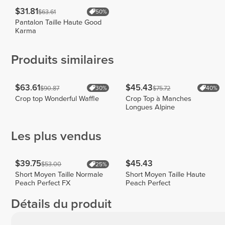
$31.81
$63.61
50%
Pantalon Taille Haute Good
Karma
Produits similaires
$63.61
$45.43
$90.87
$75.72
30%
40%
Crop top Wonderful Waffle
Crop Top à Manches
Longues Alpine
Les plus vendus
$39.75
$45.43
$53.00
25%
Short Moyen Taille Normale
Short Moyen Taille Haute
Peach Perfect FX
Peach Perfect
Détails du produit