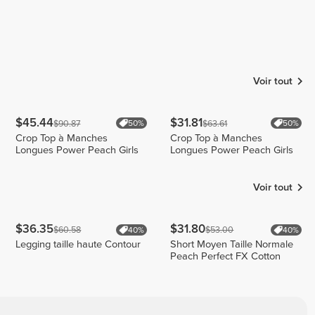
Voir tout
$45.44
$31.81
$90.87
$63.61
50%
50%
Crop Top à Manches
Crop Top à Manches
Longues Power Peach Girls
Longues Power Peach Girls
Voir tout
$36.35
$31.80
$60.58
$53.00
40%
40%
Legging taille haute Contour
Short Moyen Taille Normale
Peach Perfect FX Cotton