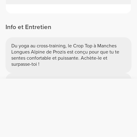
Info et Entretien
Du yoga au cross-training, le Crop Top à Manches
Longues Alpine de Prozis est conçu pour que tu te
sentes confortable et puissante. Achète-le et
surpasse-toi !
Taille du modèle : 1,78 m - 5'10" | Le modèle
porte : Taille S
Voir le tableau des mesures dans la
description.