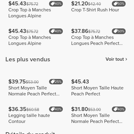
$45.43
$21.20
$75.72
40%
$42.40
50%
Crop Top à Manches
Crop T-Shirt Rush Hour
Longues Alpine
$45.43
$37.86
$75.72
40%
$75.72
50%
Crop Top à Manches
Crop Top à Manches
Longues Alpine
Longues Peach Perfect
FX Glitter
Les plus vendus
Voir tout
$39.75
$45.43
$53.00
25%
Short Moyen Taille
Short Moyen Taille Haute
Normale Peach Perfect
Peach Perfect
FX
$36.35
$31.80
$60.58
40%
$53.00
40%
Legging taille haute
Short Moyen Taille
Contour
Normale Peach Perfect
FX Cotton