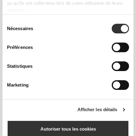
ou qu'ils ont collectées lors de votre utilisation de leurs
développée par Prozis qui crée des vêtements avec
services.
un effet seconde peau, très performants et offrant
plus d'élasticité, de soutien et de confort.
Sélection
Nécessaires
du
RevoKnit
est synonyme de haute performance,
consentement
confort maximal et respect de l'environnement.
Préférences
Statistiques
TECHNOLOGIE DES FIBRES
Marketing
Afficher les détails
PoliStretch© est notre technologie de fibre très
Autoriser tous les cookies
polyvalente, mise au point en laboratoire, qui t'offre