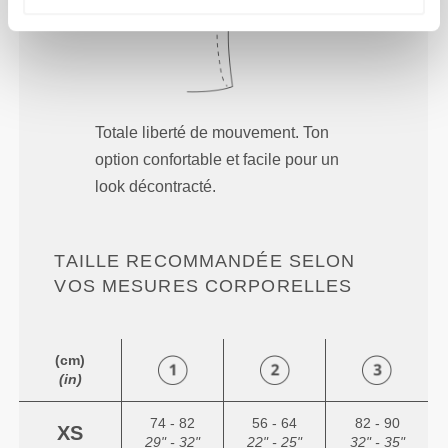
Totale liberté de mouvement. Ton
option confortable et facile pour un
look décontracté.
TAILLE RECOMMANDÉE SELON
VOS MESURES CORPORELLES
(cm)
(in)
74 - 82
56 - 64
82 - 90
XS
29" - 32"
22" - 25"
32" - 35"