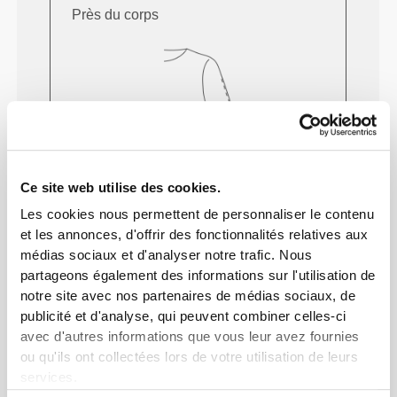
Près du corps
Ce site web utilise des cookies.
Les cookies nous permettent de personnaliser le contenu
À chaque mouvement que tu feras, ton
et les annonces, d'offrir des fonctionnalités relatives aux
corps suivra. Cet ajustement plus serré
médias sociaux et d'analyser notre trafic. Nous
partageons également des informations sur l'utilisation de
rehausse ta silhouette.
notre site avec nos partenaires de médias sociaux, de
publicité et d'analyse, qui peuvent combiner celles-ci
avec d'autres informations que vous leur avez fournies
Regular
ou qu'ils ont collectées lors de votre utilisation de leurs
services.