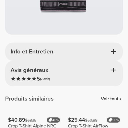
Info et Entretien
Avis généraux
5
(7 avis)
Produits similaires
Voir tout
$40.89
$25.44
$68.15
40%
$50.88
50%
Crop T-Shirt Alpine NRG
Crop T-Shirt AirFlow