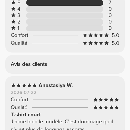
5
7
4
0
3
0
2
0
1
0
Confort
5.0
Qualité
5.0
Avis des clients
Anastasiya W.
2026-07-22
Confort
Qualité
T-shirt court
J'aime bien le modèle. C'est dommage qu'il
n'y ait plus de leggings assortis.