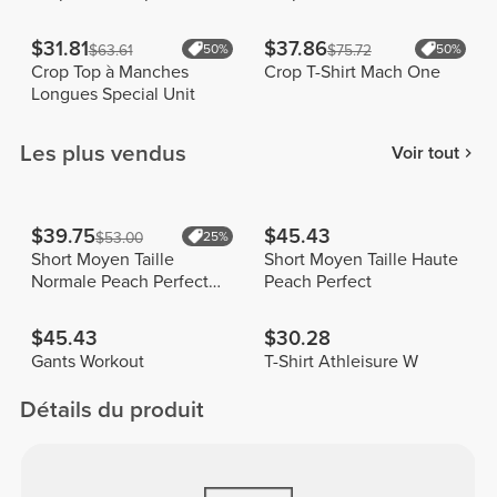
$31.81
$37.86
$63.61
50%
$75.72
50%
Crop Top à Manches
Crop T-Shirt Mach One
Longues Special Unit
Les plus vendus
Voir tout
$39.75
$45.43
$53.00
25%
Short Moyen Taille
Short Moyen Taille Haute
Normale Peach Perfect
Peach Perfect
FX
$45.43
$30.28
Gants Workout
T-Shirt Athleisure W
Détails du produit