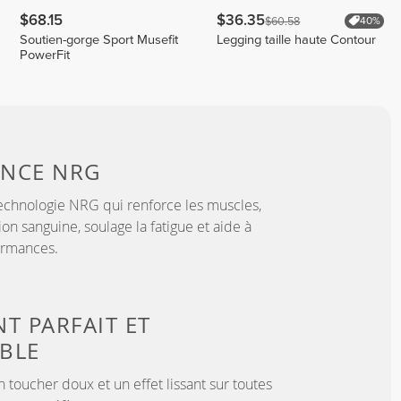
$68.15
$36.35
$60.58
40%
Soutien-gorge Sport Musefit
Legging taille haute Contour
PowerFit
ANCE
NRG
echnologie NRG qui renforce les muscles,
ion sanguine, soulage la fatigue et aide à
ormances.
T PARFAIT ET
BLE
 toucher doux et un effet lissant sur toutes