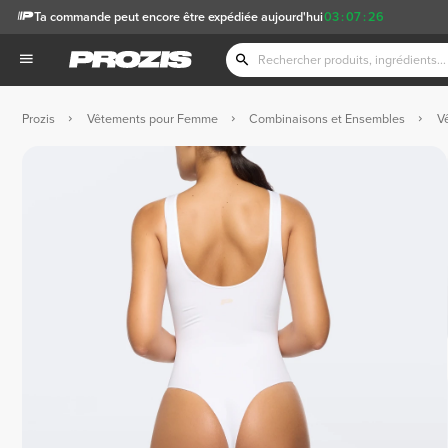
Ta commande peut encore être expédiée aujourd'hui
03
:
07
:
26
Prozis
Vêtements pour Femme
Combinaisons et Ensembles
V