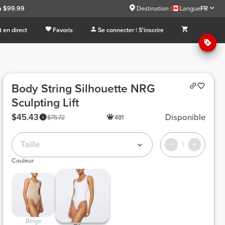
à $99.99
Destination :
Langue
FR
 en direct
Favoris
Se connecter | S'inscrire
Body String Silhouette NRG
Sculpting Lift
$45.43
Disponible
$75.72
481
Taille
1
Couleur
 Beige 