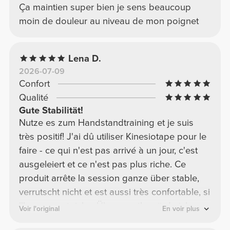
Ça maintien super bien je sens beaucoup
moin de douleur au niveau de mon poignet
Lena D.
2026-07-09
Confort
Qualité
Gute Stabilität!
Nutze es zum Handstandtraining et je suis
très positif! J'ai dû utiliser Kinesiotape pour le
faire - ce qui n'est pas arrivé à un jour, c'est
ausgeleiert et ce n'est pas plus riche. Ce
produit arrête la session ganze über stable,
verrutscht nicht et est aussi très confortable, si
l'homme est riche. Überzeugt! - würde ich
Voir l'original
En voir plus
wieder kaufen!☺️