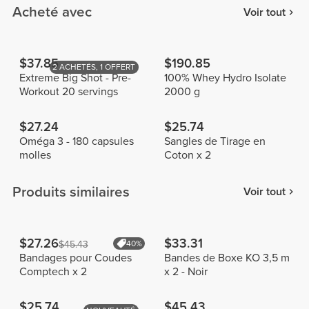
Acheté avec
Voir tout
$37.85
$190.85
2 ACHETÉS, 1 OFFERT
Extreme Big Shot - Pre-
100% Whey Hydro Isolate
Workout 20 servings
2000 g
$27.24
$25.74
Oméga 3 - 180 capsules
Sangles de Tirage en
molles
Coton x 2
Produits similaires
Voir tout
$27.26
$33.31
$45.43
40%
Bandages pour Coudes
Bandes de Boxe KO 3,5 m
Comptech x 2
x 2 - Noir
$25.74
$45.43