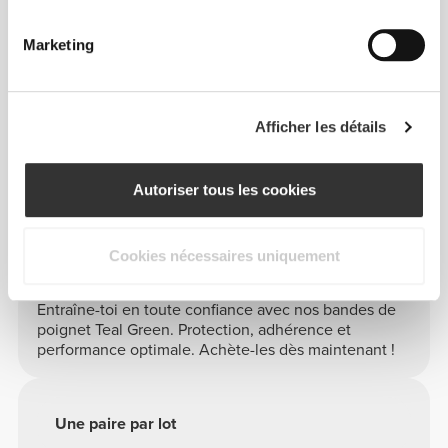
TAILLE UNIQUE
Marketing
A
- 6.5 cm - 2.55"
|
B
- 8 cm - 3.14"
|
C
- 45 cm -
17.71"
Afficher les détails
Autoriser tous les cookies
Info et Entretien
Cookies nécessaires uniquement
Entraîne-toi en toute confiance avec nos bandes de
poignet Teal Green. Protection, adhérence et
performance optimale. Achète-les dès maintenant !
Une paire par lot