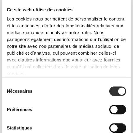
SUPPORT
Ce site web utilise des cookies.
SUPPLÉMENTAIRE
Les cookies nous permettent de personnaliser le contenu
et les annonces, d'offrir des fonctionnalités relatives aux
La boucle pour le pouce te permet d'enrouler plus
médias sociaux et d'analyser notre trafic. Nous
facilement et de maintenir le tout en place.
partageons également des informations sur l'utilisation de
notre site avec nos partenaires de médias sociaux, de
publicité et d'analyse, qui peuvent combiner celles-ci
avec d'autres informations que vous leur avez fournies
ou qu'ils ont collectées lors de votre utilisation de leurs
services.
Sélection
Nécessaires
du
consentement
Préférences
CHOISIR SA TAILLE
Statistiques