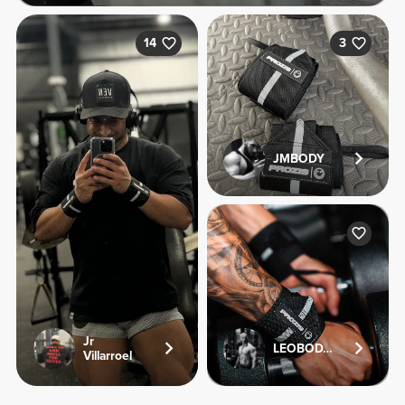
14
3
JMBODY
Jr
LEOBODYFITNESS
Villarroel