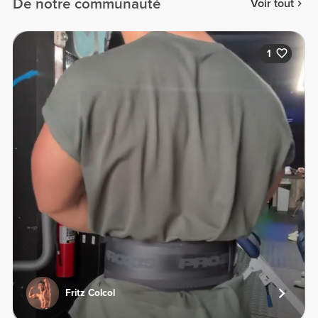
De notre communauté
Voir tout
1
Fritz Colcol