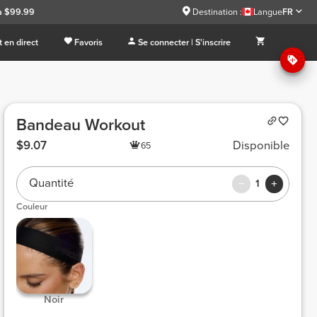
à $99.99
Destination :
Langue
FR
 en direct
Favoris
Se connecter | S'inscrire
Bandeau Workout
$9.07
Disponible
65
Quantité
1
Couleur
 Noir 