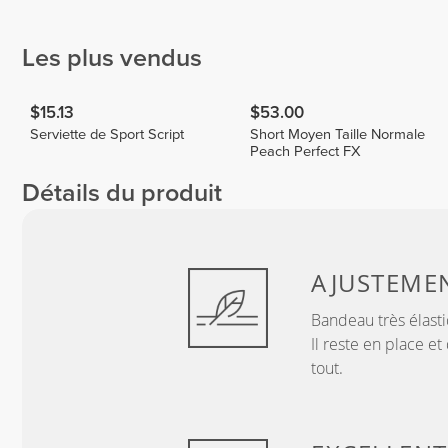
Gallegos
Grabbe
Soni
EmmieHeartsFood
2
4
1
Les plus vendus
$15.13
$53.00
Serviette de Sport Script
Short Moyen Taille Normale
Peach Perfect FX
Détails du produit
AJUSTEME
Bandeau très élast
Il reste en place e
tout.