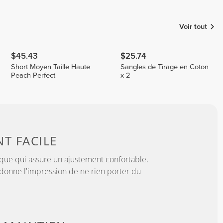
Majevski
Sequeira
Mayra
Voir tout
$45.43
$25.74
Short Moyen Taille Haute
Sangles de Tirage en Coton
Peach Perfect
x 2
NT
FACILE
ique qui assure un ajustement confortable.
t donne l'impression de ne rien porter du