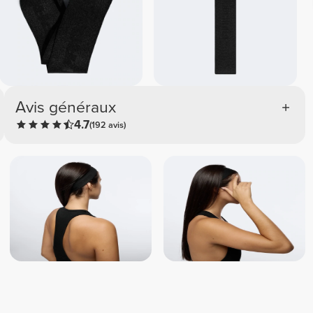
Avis généraux
4.7
(192 avis)
Thayna
Marta