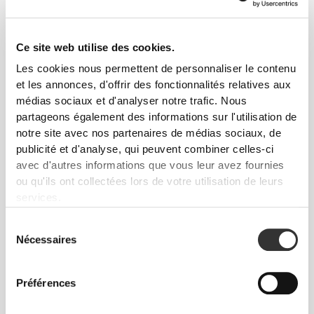
Légèrement plus haute que notre taille normale,
pour plus de confort et un peu plus de couverture.
Ce site web utilise des cookies.
Les cookies nous permettent de personnaliser le contenu
et les annonces, d'offrir des fonctionnalités relatives aux
médias sociaux et d'analyser notre trafic. Nous
partageons également des informations sur l'utilisation de
notre site avec nos partenaires de médias sociaux, de
publicité et d'analyse, qui peuvent combiner celles-ci
PLUS QUE
CE QUE L'ON
avec d'autres informations que vous leur avez fournies
VOIT
ou qu'ils ont collectées lors de votre utilisation de leurs
services.
Nos vêtements sont fabriqués dans un tissu à
séchage rapide pour t'apporter légèreté, fraîcheur et
Sélection
confort pendant ton entraînement ou ta course.
Nécessaires
du
consentement
Préférences
CONÇU AVEC LA