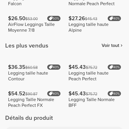
Falcon
Normale Peach Perfect
$26.50
$27.26
$53.00
50%
$45.43
40%
AirFlow Leggings Taille
Legging taille haute
Moyenne 7/8
Alpine
Les plus vendus
Voir tout
$36.35
$45.43
$60.58
40%
$75.72
40%
Legging taille haute
Legging taille haute
Contour
Peach Perfect
$54.52
$45.43
$90.87
40%
$75.72
40%
Legging Taille Normale
Legging Taille Normale
Peach Perfect FX
BFF
Détails du produit