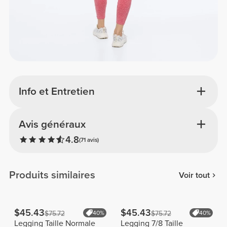
Info et Entretien
Avis généraux
4.8
(71 avis)
Produits similaires
Voir tout
$45.43
$45.43
$75.72
40%
$75.72
40%
Legging Taille Normale
Legging 7/8 Taille