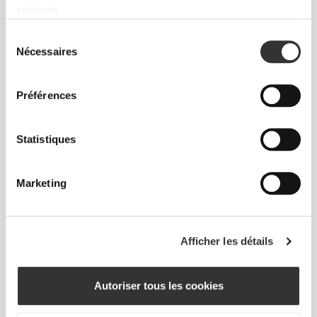
services.
Sélection
Nécessaires
Sans étiquettes cousues
du
consentement
Nos vêtements sont synonymes de confort. Nous
avons opté pour une approche qui laisse une réelle
Préférences
empreinte sur nos vêtements : le sans coutures !
L'absence d'étiquettes cousues vient renforcer la
Statistiques
sensation de confort en évitant les frottements
contre la peau.
Marketing
CONSEILS POUR LES TAILLES
Afficher les détails
Cet article
Autoriser tous les cookies
Près du corps