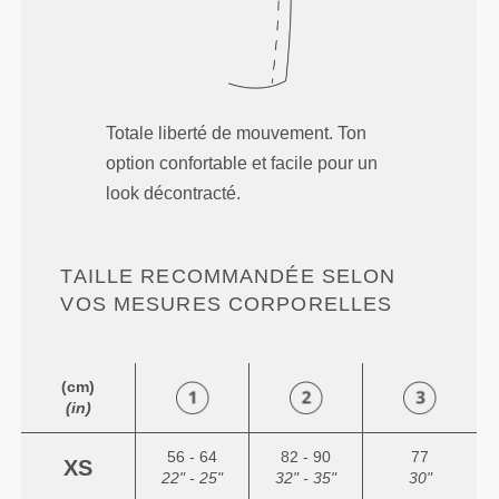
Totale liberté de mouvement. Ton
option confortable et facile pour un
look décontracté.
TAILLE RECOMMANDÉE SELON
VOS MESURES CORPORELLES
(cm)
(in)
56 - 64
82 - 90
77
XS
22" - 25"
32" - 35"
30"