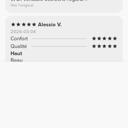
Voir l'original
Alessio V.
2026-03-04
Confort
Qualité
Haut
Beau
Voir l'original
Michele V.
2025-11-25
Confort
Qualité
Excellente qualité de fabrication
Leggings de haute qualité
Voir l'original