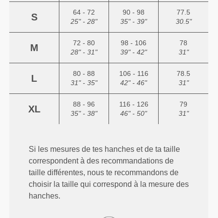
64 - 72
90 - 98
77.5
S
25" - 28"
35" - 39"
30.5"
72 - 80
98 - 106
78
M
28" - 31"
39" - 42"
31"
80 - 88
106 - 116
78.5
L
31" - 35"
42" - 46"
31"
88 - 96
116 - 126
79
XL
35" - 38"
46" - 50"
31"
Si les mesures de tes hanches et de ta taille
correspondent à des recommandations de
taille différentes, nous te recommandons de
choisir la taille qui correspond à la mesure des
hanches.