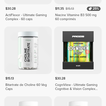
$30.28
$11.35
$15.13
25%
ActiFlexor - Ultimate Gaming
Niacine Vitamine B3 500 mg
Complex - 60 caps
60 comprimés
$15.13
$30.28
Bitartrate de Choline 60 Veg
CogniView - Ultimate Gaming
Caps
Cognitive & Vision Complex -
60 caps