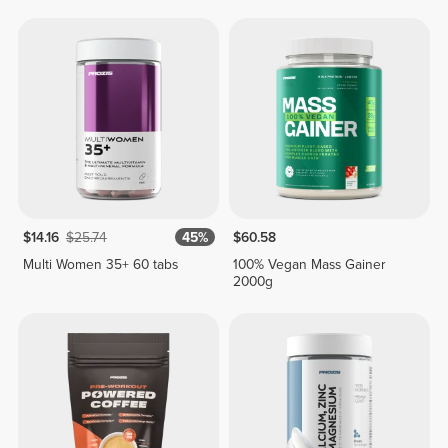
gélules végétales
$14.16
$25.74
45%
$60.58
Multi Women 35+ 60 tabs
100% Vegan Mass Gainer
2000g