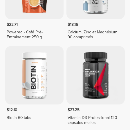
$22.71
$18.16
Powered - Café Pré-
Calcium, Zinc et Magnésium
Entraînement 250 g
90 comprimés
$12.10
$27.25
Biotin 60 tabs
Vitamin D3 Professional 120
capsules molles