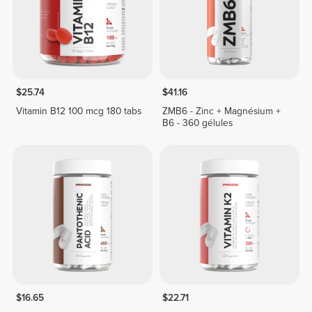
$25.74
$41.16
Vitamin B12 100 mcg 180 tabs
ZMB6 - Zinc + Magnésium +
B6 - 360 gélules
$16.65
$22.71