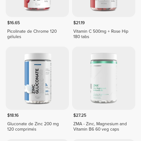
$16.65
$21.19
Picolinate de Chrome 120
Vitamin C 500mg + Rose Hip
gélules
180 tabs
$18.16
$27.25
Gluconate de Zinc 200 mg
ZMA - Zinc, Magnesium and
120 comprimés
Vitamin B6 60 veg caps