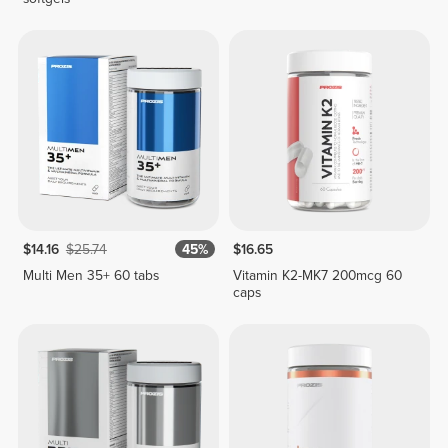
$14.16
$25.74
45%
$16.65
Multi Men 35+ 60 tabs
Vitamin K2-MK7 200mcg 60
caps