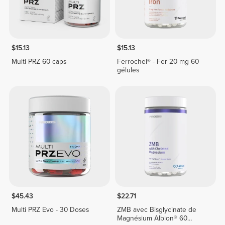
$15.13
$15.13
Multi PRZ 60 caps
Ferrochel® - Fer 20 mg 60
gélules
$45.43
$22.71
Multi PRZ Evo - 30 Doses
ZMB avec Bisglycinate de
Magnésium Albion® 60