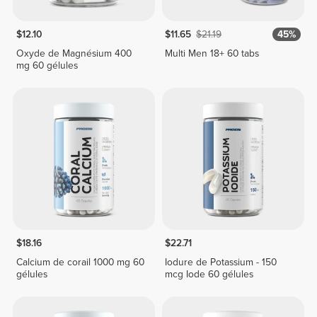
$12.10
$11.65
$21.19
45%
Oxyde de Magnésium 400
Multi Men 18+ 60 tabs
mg 60 gélules
$18.16
$22.71
Calcium de corail 1000 mg 60
Iodure de Potassium - 150
gélules
mcg Iode 60 gélules