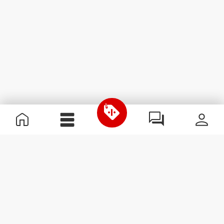
Informations utiles
Rejoignez notre équipe
Devient Partenaire
Termes & Conditions
Service Clients
S'abonner à la Newsletter