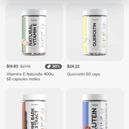
$14.83
$21.19
30%
$24.22
Vitamine E Naturelle 400iu
Quercetin 60 caps
60 capsules molles