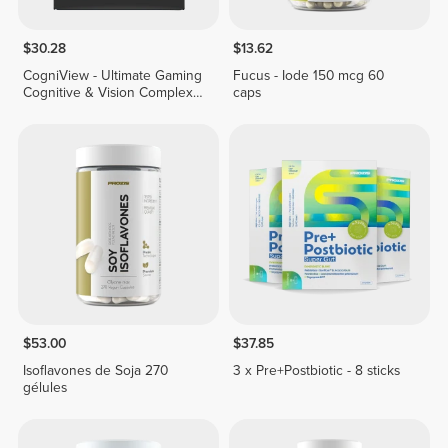
$30.28
$13.62
CogniView - Ultimate Gaming
Fucus - Iode 150 mcg 60
Cognitive & Vision Complex -
caps
60 caps
$53.00
$37.85
Isoflavones de Soja 270
3 x Pre+Postbiotic - 8 sticks
gélules