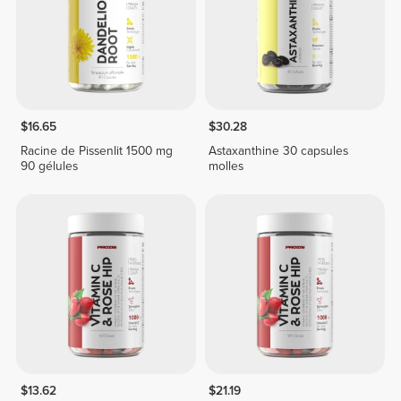
$16.65
$30.28
Racine de Pissenlit 1500 mg
Astaxanthine 30 capsules
90 gélules
molles
$13.62
$21.19