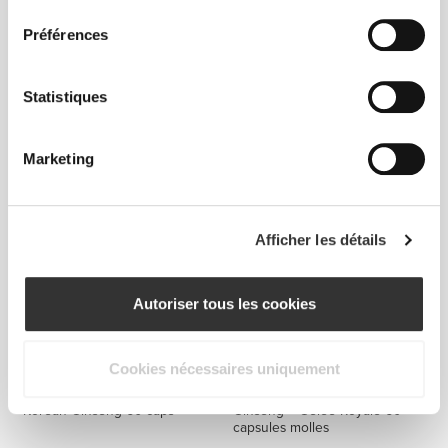
consentement
Préférences
$13.63
$22.71
40%
$22.71
Statistiques
ABG10+® Ail Noir Vieilli 250
Extrait d'Ail 1 000 mg 120
mg 30 gélules végétariennes
capsules molles
Marketing
Afficher les détails
Autoriser tous les cookies
Cookies nécessaires uniquement
$27.25
$16.65
Korean Ginseng 60 caps
Ginseng + Gelée Royale 60
capsules molles