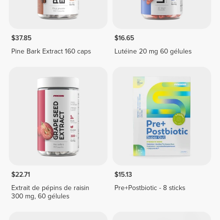
$37.85
$16.65
Pine Bark Extract 160 caps
Lutéine 20 mg 60 gélules
$22.71
$15.13
Extrait de pépins de raisin
Pre+Postbiotic - 8 sticks
300 mg, 60 gélules