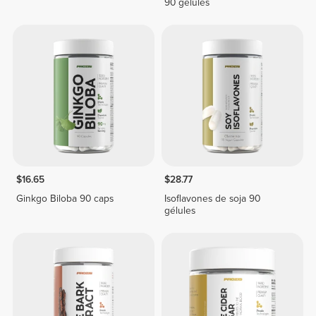
90 gélules
$16.65
$28.77
Ginkgo Biloba 90 caps
Isoflavones de soja 90
gélules