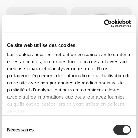
Ce site web utilise des cookies.
Les cookies nous permettent de personnaliser le contenu
et les annonces, d'offrir des fonctionnalités relatives aux
médias sociaux et d'analyser notre trafic. Nous
$27.25
$18.16
partageons également des informations sur l'utilisation de
notre site avec nos partenaires de médias sociaux, de
Moringa Oleifera 90 caps
Chlorella+Spirulina 90 veg
caps
publicité et d'analyse, qui peuvent combiner celles-ci
avec d'autres informations que vous leur avez fournies
ou qu'ils ont collectées lors de votre utilisation de leurs
services.
Sélection
Nécessaires
du