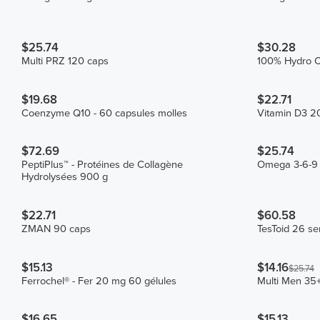
$25.74
$30.28
Multi PRZ 120 caps
100% Hydro C
$19.68
$22.71
Coenzyme Q10 - 60 capsules molles
Vitamin D3 20
$72.69
$25.74
PeptiPlus™ - Protéines de Collagène
Omega 3-6-9 
Hydrolysées 900 g
$22.71
$60.58
ZMAN 90 caps
TesToid 26 se
$15.13
$14.16
$25.74
Ferrochel® - Fer 20 mg 60 gélules
Multi Men 35
$16.65
$15.13