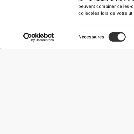
peuvent combiner celles-ci
collectées lors de votre uti
Sélection
Nécessaires
du
consentement
Informations utiles
Rejoignez notre équipe
Devient Partenaire
Termes & Conditions
Service Clients