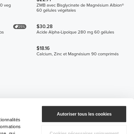
90 veg
ZMB avec Bisglycinate de Magnésium Albion®
60 gélules végétales
$30.28
25%
bs
Acide Alpha-Lipoïque 280 mg 60 gélules
$18.16
Calcium, Zinc et Magnésium 90 comprimés
Autoriser tous les cookies
ionnalités
formations
yse, qui
Cookies nécessaires uniquement