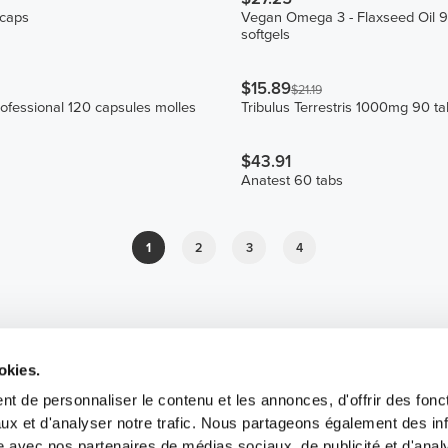
 caps
Vegan Omega 3 - Flaxseed Oil 
softgels
$15.89
$21.19
ofessional 120 capsules molles
Tribulus Terrestris 1000mg 90 ta
$43.91
Anatest 60 tabs
1
2
3
4
okies.
t de personnaliser le contenu et les annonces, d'offrir des fonct
ux et d'analyser notre trafic. Nous partageons également des in
site avec nos partenaires de médias sociaux, de publicité et d'anal