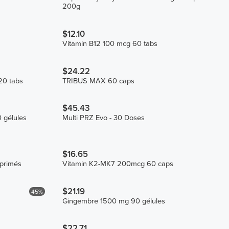
200g
$12.10
Vitamin B12 100 mcg 60 tabs
$24.22
20 tabs
TRIBUS MAX 60 caps
$45.43
 gélules
Multi PRZ Evo - 30 Doses
$16.65
primés
Vitamin K2-MK7 200mcg 60 caps
$21.19
45%
Gingembre 1500 mg 90 gélules
$22.71