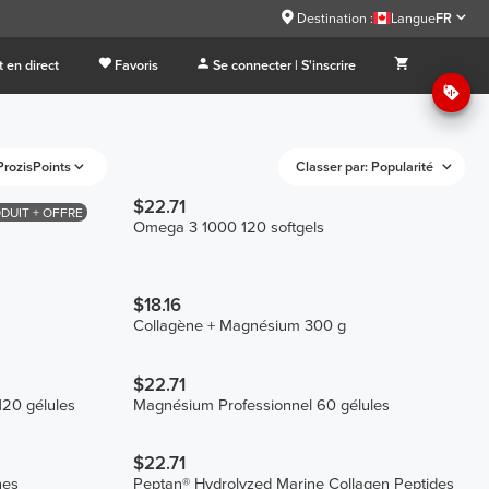
Destination :
Langue
FR
 en direct
Favoris
Se connecter | S'inscrire
ProzisPoints
Classer par: Popularité
$22.71
DUIT + OFFRE
Omega 3 1000 120 softgels
$18.16
Collagène + Magnésium 300 g
$22.71
20 gélules
Magnésium Professionnel 60 gélules
$22.71
nes
Peptan® Hydrolyzed Marine Collagen Peptides