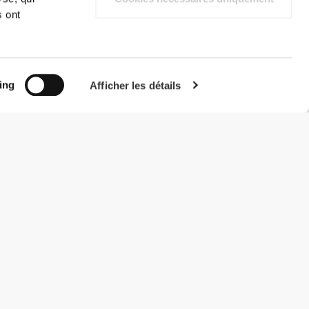
s ont
ing
Afficher les détails
#ExceedYourself