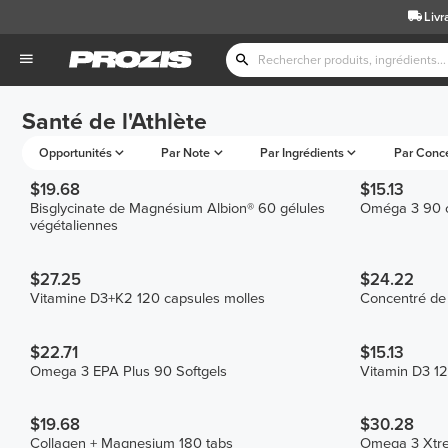
Livr
Santé de l'Athlète
Opportunités
Par Note
Par Ingrédients
Par Conc
$19.68
$15.13
Bisglycinate de Magnésium Albion® 60 gélules
Oméga 3 90 c
végétaliennes
$27.25
$24.22
Vitamine D3+K2 120 capsules molles
Concentré de 
$22.71
$15.13
Omega 3 EPA Plus 90 Softgels
Vitamin D3 12
$19.68
$30.28
Collagen + Magnesium 180 tabs
Omega 3 Xtre