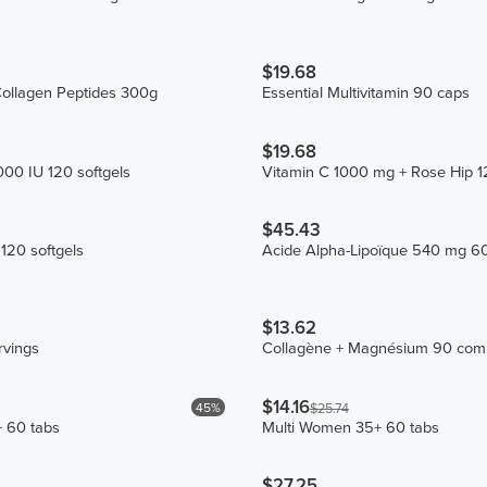
$19.68
ollagen Peptides 300g
Essential Multivitamin 90 caps
$19.68
00 IU 120 softgels
Vitamin C 1000 mg + Rose Hip 1
$45.43
120 softgels
Acide Alpha-Lipoïque 540 mg 60
$13.62
rvings
Collagène + Magnésium 90 com
$14.16
45%
$25.74
+ 60 tabs
Multi Women 35+ 60 tabs
$27.25