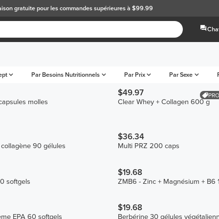
aison gratuite
pour les commandes supérieures à $99.99
Chat
ept
Par Besoins Nutritionnels
Par Prix
Par Sexe
$49.97
PRO
apsules molles
Clear Whey + Collagen 600 g
$36.34
collagène 90 gélules
Multi PRZ 200 caps
$19.68
0 softgels
ZMB6 - Zinc + Magnésium + B6 1
$19.68
me EPA 60 softgels
Berbérine 30 gélules végétalien