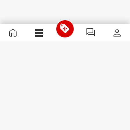
Informations utiles
Rejoignez notre équipe
Devient Partenaire
Termes & Conditions
Service Clients
S'abonner à la Newsletter
Reçois des actualités et des
promotions dans ta boîte
mail.
S'abonner
#ExceedYourself