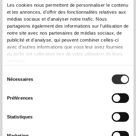
Les cookies nous permettent de personnaliser le contenu
et les annonces, d'offrir des fonctionnalités relatives aux
médias sociaux et d'analyser notre trafic. Nous
partageons également des informations sur l'utilisation de
notre site avec nos partenaires de médias sociaux, de
publicité et d'analyse, qui peuvent combiner celles-ci
$22.71
$16.65
avec d'autres informations que vous leur avez fournies
ou qu'ils ont collectées lors de votre utilisation de leurs
Energy IsoCarb - Isotonic
Energy Electrolytes 60 caps
Drink 800 g
services.
Sélection
Nécessaires
du
consentement
Préférences
Statistiques
Marketing