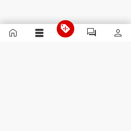
Informations utiles
Rejoignez notre équipe
Devient Partenaire
Termes & Conditions
Service Clients
S'abonner à la Newsletter
Reçois des actualités et des
promotions dans ta boîte
mail.
S'abonner
#ExceedYourself