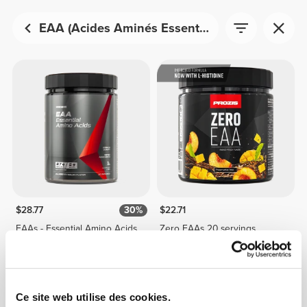
EAA (Acides Aminés Essentiels)
$28.77
30%
$22.71
EAAs - Essential Amino Acids
Zero EAAs 20 servings
30 doses
Ce site web utilise des cookies.