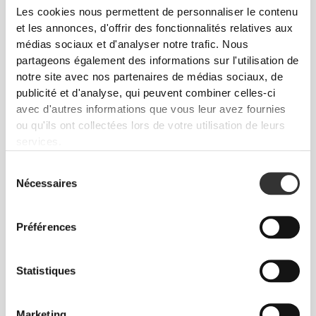
Les cookies nous permettent de personnaliser le contenu
et les annonces, d'offrir des fonctionnalités relatives aux
médias sociaux et d'analyser notre trafic. Nous
partageons également des informations sur l'utilisation de
notre site avec nos partenaires de médias sociaux, de
publicité et d'analyse, qui peuvent combiner celles-ci
$27.25
$27.25
avec d'autres informations que vous leur avez fournies
ou qu'ils ont collectées lors de votre utilisation de leurs
EAAs 90 tabs
L-leucine 300 g
services.
Sélection
Nécessaires
du
consentement
Préférences
Statistiques
Marketing