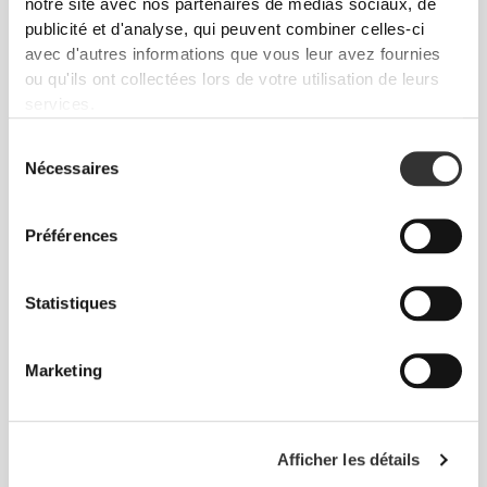
notre site avec nos partenaires de médias sociaux, de
publicité et d'analyse, qui peuvent combiner celles-ci
avec d'autres informations que vous leur avez fournies
ou qu'ils ont collectées lors de votre utilisation de leurs
services.
$53.00
$39.37
Sélection
Créatine Creapure® 90
Créatine GlycoFusion 300 g
Nécessaires
du
comprimés à croquer
consentement
Préférences
Statistiques
Marketing
$103.37
$56.18
Afficher les détails
Créatine MicronPure 600g
Zero Creatine 300 g