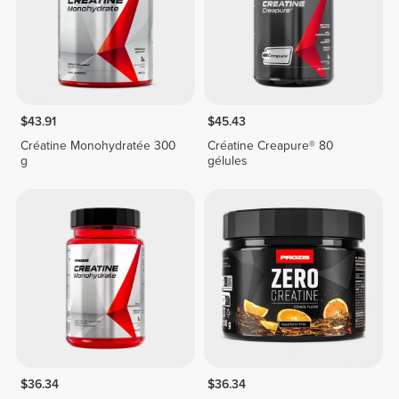
$43.91
$45.43
Créatine Monohydratée 300
Créatine Creapure® 80
g
gélules
$36.34
$36.34