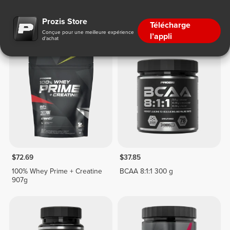
BCAA
Prozis Store
Télécharge
Conçue pour une meilleure expérience
l’appli
d'achat
$72.69
$37.85
100% Whey Prime + Creatine
BCAA 8:1:1 300 g
907g