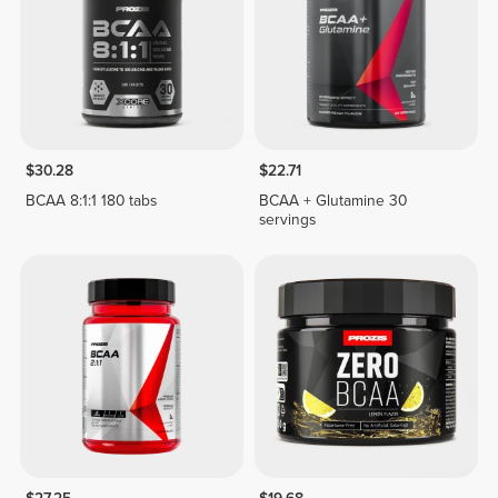
$30.28
$22.71
BCAA 8:1:1 180 tabs
BCAA + Glutamine 30
servings