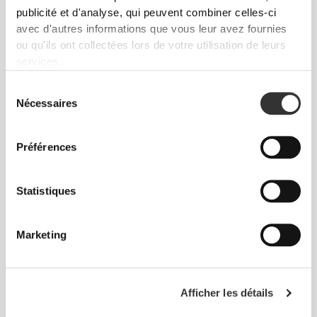
publicité et d'analyse, qui peuvent combiner celles-ci
avec d'autres informations que vous leur avez fournies
ou qu'ils ont collectées lors de votre utilisation de leurs
services.
$25.74
30%
$27.25
Sélection
BCAA 2:1:1 300 g
Amino Prime Caffeine Free
Nécessaires
du
20 Servings
consentement
Préférences
Statistiques
Marketing
$30.28
$53.00
Afficher les détails
Amino Prime 20 servings
BCAA 8:1:1 360 tabs