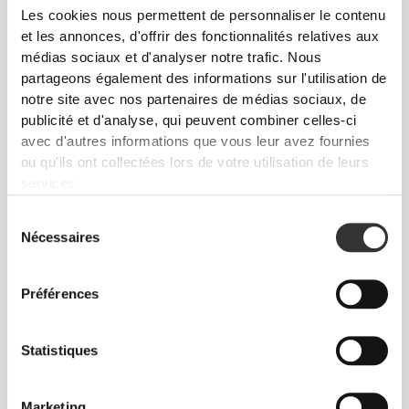
Les cookies nous permettent de personnaliser le contenu
et les annonces, d'offrir des fonctionnalités relatives aux
médias sociaux et d'analyser notre trafic. Nous
partageons également des informations sur l'utilisation de
notre site avec nos partenaires de médias sociaux, de
publicité et d'analyse, qui peuvent combiner celles-ci
$45.43
$30.28
avec d'autres informations que vous leur avez fournies
ou qu'ils ont collectées lors de votre utilisation de leurs
Bandages pour Coudes
Genouillère Neoprene -
Comptech x 2
Unité (1)
services.
Sélection
Nécessaires
du
consentement
Préférences
Statistiques
Marketing