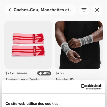
Caches-Cou, Manchettes et Jambières
$27.26
$45.43
40%
$7.56
Bandages pour Coudes
Bracelets EY
Comptech x 2
Ce site web utilise des cookies.