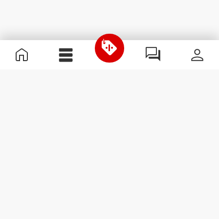
Informations utiles
Rejoignez notre équipe
Devient Partenaire
Termes & Conditions
Service Clients
S'abonner à la Newsletter
Reçois des actualités et des
promotions dans ta boîte
mail.
S'abonner
#ExceedYourself