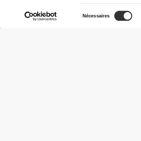
Sélection
Nécessaires
du
consentement
Informations utiles
Rejoignez notre équipe
Devient Partenaire
Termes & Conditions
Service Clients
Options de livraison