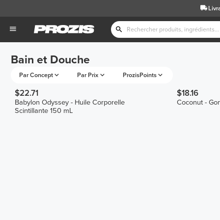
Livr
Bain et Douche
Par Concept
Par Prix
ProzisPoints
$22.71
$18.16
Babylon Odyssey - Huile Corporelle
Coconut - Go
Scintillante 150 mL