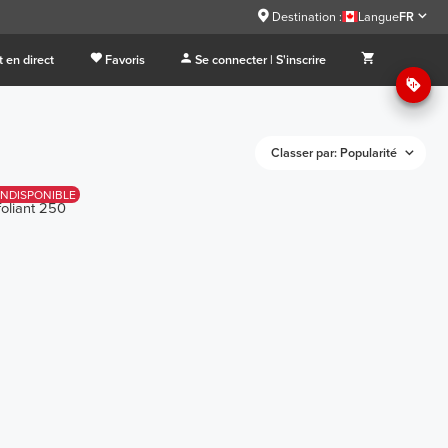
Destination :
Langue
FR
 en direct
Favoris
Se connecter | S'inscrire
Classer par: Popularité
INDISPONIBLE
oliant 250