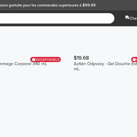
aison gratuite
pour les commandes supérieures à $99.99
Chat
$19.68
INDISPONIBLE
mmage Corporel 340 mL
Aztlán Odyssey - Gel Douche Exf
mL