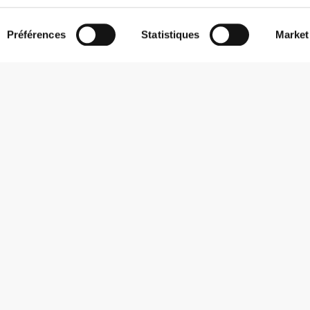
Préférences
Statistiques
Market
S'abonner à la Newsletter
Reçois des actualités et des promotions dans ta boîte mail.
S'abonner