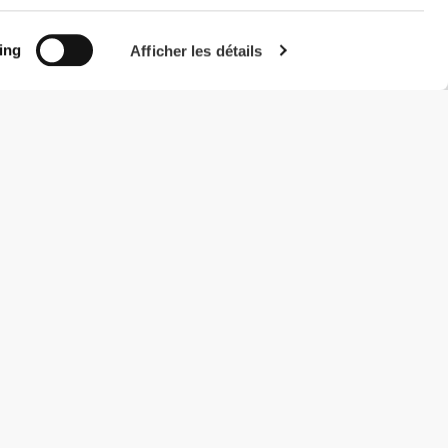
ing
Afficher les détails
#ExceedYourself
Modes de paiement