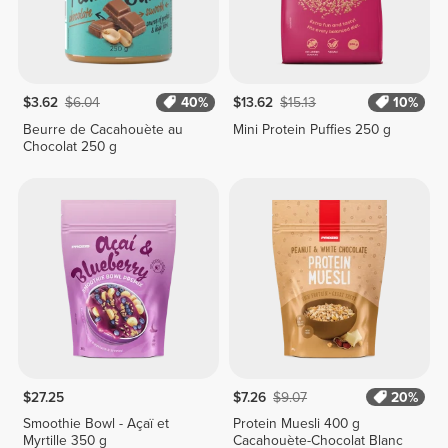
$3.62
$6.04
40%
$13.62
$15.13
10%
Beurre de Cacahouète au
Mini Protein Puffies 250 g
Chocolat 250 g
$27.25
$7.26
$9.07
20%
Smoothie Bowl - Açaï et
Protein Muesli 400 g
Myrtille 350 g
Cacahouète-Chocolat Blanc