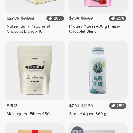
$27.86
$34.82
20%
$7.94
$10.59
25%
Nutzer Bar - Pistache et
Protein Muesli 400 g Fraise-
Chocolat Blanc x 10
Chocolat Blanc
$15.13
$7.94
$10.59
25%
Mélange de Fibres 450g
Sirop d'Agave 360 g