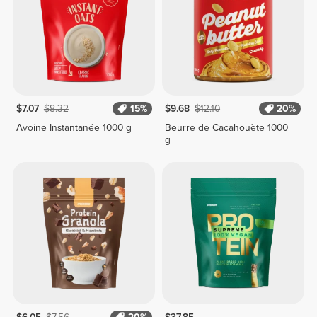
$7.07
$8.32
15%
$9.68
$12.10
20%
Avoine Instantanée 1000 g
Beurre de Cacahouète 1000
g