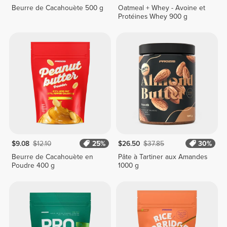
Beurre de Cacahouète 500 g
Oatmeal + Whey - Avoine et
Protéines Whey 900 g
$9.08
$12.10
25%
$26.50
$37.85
30%
Beurre de Cacahouète en
Pâte à Tartiner aux Amandes
Poudre 400 g
1000 g