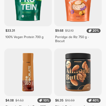
$33.31
$9.68
$12.10
20%
100% Vegan Protein 700 g
Porridge de Riz 750 g -
Biscuit
$4.08
$4.53
10%
$6.35
$10.59
40%