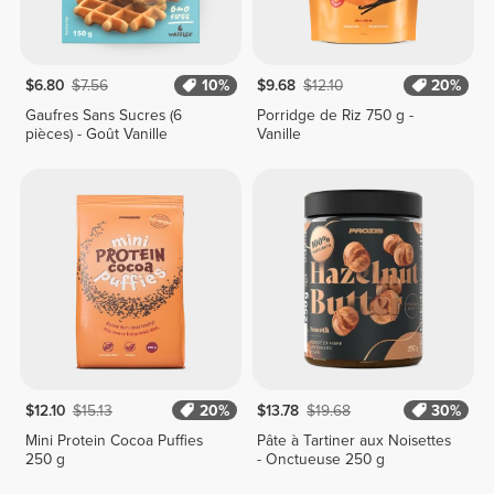
$6.80
$7.56
10%
$9.68
$12.10
20%
Gaufres Sans Sucres (6
Porridge de Riz 750 g -
pièces) - Goût Vanille
Vanille
$12.10
$15.13
20%
$13.78
$19.68
30%
Mini Protein Cocoa Puffies
Pâte à Tartiner aux Noisettes
250 g
- Onctueuse 250 g