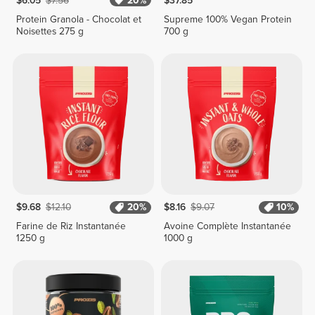
$6.05
$7.56
20%
$37.85
Protein Granola - Chocolat et
Supreme 100% Vegan Protein
Noisettes 275 g
700 g
$9.68
$12.10
20%
$8.16
$9.07
10%
Farine de Riz Instantanée
Avoine Complète Instantanée
1250 g
1000 g