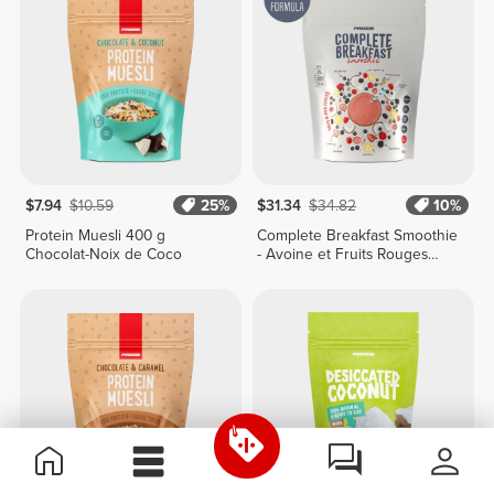
$7.94
$10.59
25%
$31.34
$34.82
10%
Protein Muesli 400 g
Complete Breakfast Smoothie
Chocolat-Noix de Coco
- Avoine et Fruits Rouges
400 g