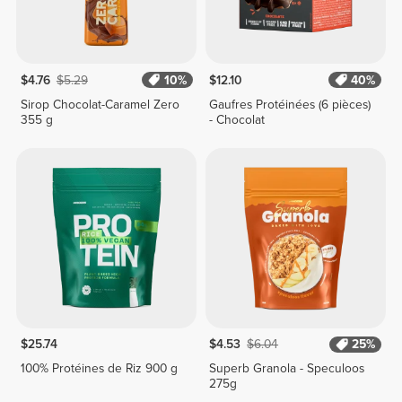
$4.76
$5.29
10%
$12.10
40%
Sirop Chocolat-Caramel Zero
Gaufres Protéinées (6 pièces)
355 g
- Chocolat
$25.74
$4.53
$6.04
25%
100% Protéines de Riz 900 g
Superb Granola - Speculoos
275g