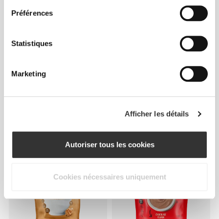
Préférences
Statistiques
Marketing
$9.83
$15.13
35%
$4.83
$6.04
20%
Matcha 100 g
Beurre de Cacahouète au
Afficher les détails
Chocolat Blanc 250 g
Autoriser tous les cookies
Cookies nécessaires uniquement