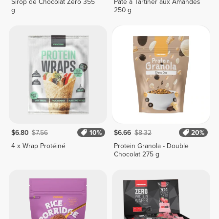
Sirop de Chocolat Zero 355
Pâte à Tartiner aux Amandes
g
250 g
$6.80
$7.56
10%
$6.66
$8.32
20%
4 x Wrap Protéiné
Protein Granola - Double
Chocolat 275 g