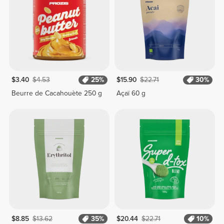
$3.40
$4.53
25%
$15.90
$22.71
30%
Beurre de Cacahouète 250 g
Açaï 60 g
$8.85
$13.62
35%
$20.44
$22.71
10%