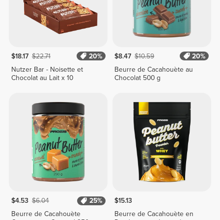
$18.17
$22.71
20%
$8.47
$10.59
20%
Nutzer Bar - Noisette et
Beurre de Cacahouète au
Chocolat au Lait x 10
Chocolat 500 g
$4.53
$6.04
25%
$15.13
Beurre de Cacahouète
Beurre de Cacahouète en