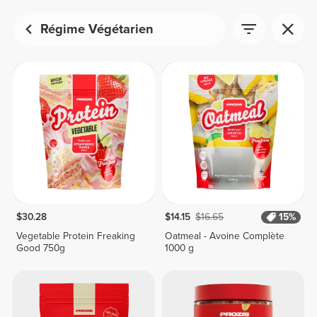
Régime Végétarien
$30.28
$14.15
$16.65
15%
Vegetable Protein Freaking
Oatmeal - Avoine Complète
Good 750g
1000 g