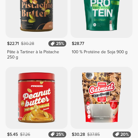
$22.71
$30.28
25%
$28.77
Pâte à Tartiner à la Pistache
100 % Protéine de Soja 900 g
250 g
$5.45
$7.26
25%
$30.28
$37.85
20%