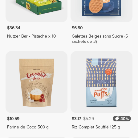
$36.34
$6.80
Nutzer Bar - Pistache x 10
Galettes Belges sans Sucre (5
sachets de 3)
$10.59
$3.17
$5.29
40%
Farine de Coco 500 g
Riz Complet Soufflé 125 g