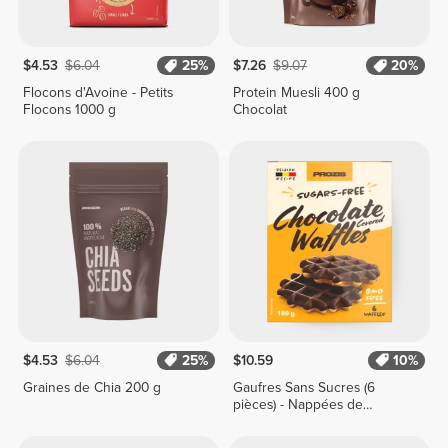
$4.53
$6.04
25%
$7.26
$9.07
20%
Flocons d'Avoine - Petits
Protein Muesli 400 g
Flocons 1000 g
Chocolat
$4.53
$6.04
25%
$10.59
10%
Graines de Chia 200 g
Gaufres Sans Sucres (6
pièces) - Nappées de
Chocolat