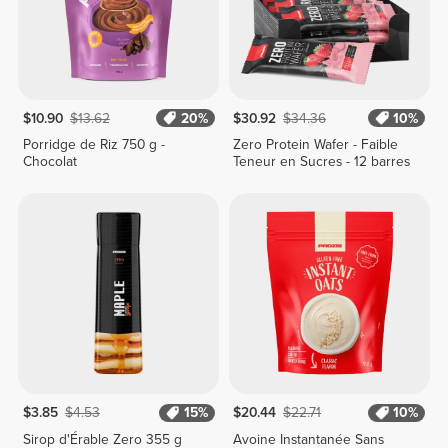
$10.90
$13.62
20%
$30.92
$34.36
10%
Porridge de Riz 750 g -
Zero Protein Wafer - Faible
Chocolat
Teneur en Sucres - 12 barres
$3.85
$4.53
15%
$20.44
$22.71
10%
Sirop d'Érable Zero 355 g
Avoine Instantanée Sans