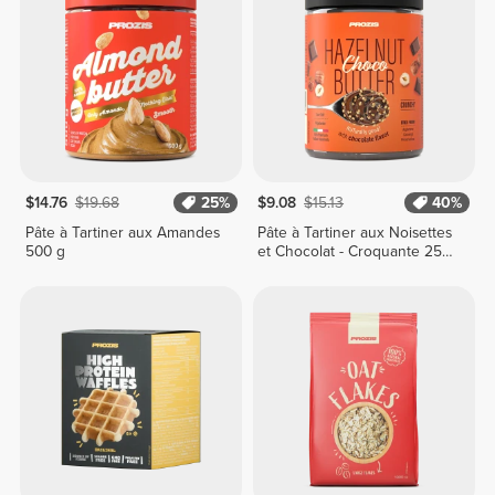
$14.76
$19.68
25%
$9.08
$15.13
40%
Pâte à Tartiner aux Amandes
Pâte à Tartiner aux Noisettes
500 g
et Chocolat - Croquante 250
g