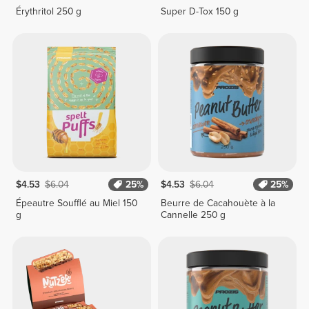
Érythritol 250 g
Super D-Tox 150 g
$4.53
$6.04
25%
$4.53
$6.04
25%
Épeautre Soufflé au Miel 150
Beurre de Cacahouète à la
g
Cannelle 250 g