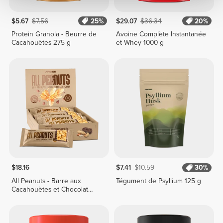
$5.67
$7.56
25%
$29.07
$36.34
20%
Protein Granola - Beurre de
Avoine Complète Instantanée
Cacahouètes 275 g
et Whey 1000 g
$18.16
$7.41
$10.59
30%
All Peanuts - Barre aux
Tégument de Psyllium 125 g
Cacahouètes et Chocolat
Noir x 10