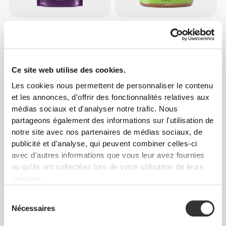
$4.54
$7.56
40%
$4.53
$6.04
25%
Superb Granola - Açaï, Fraise
Beurre de Cacahouète aux
et Chocolat Blanc 250 g
Noix de Pécan Caramélisées
250 g
Ce site web utilise des cookies.
Les cookies nous permettent de personnaliser le contenu
et les annonces, d'offrir des fonctionnalités relatives aux
médias sociaux et d'analyser notre trafic. Nous
partageons également des informations sur l'utilisation de
notre site avec nos partenaires de médias sociaux, de
publicité et d'analyse, qui peuvent combiner celles-ci
avec d'autres informations que vous leur avez fournies
ou qu'ils ont collectées lors de votre utilisation de leurs
$5.67
$7.56
25%
$8.47
$10.59
20%
services.
Protein Granola - Caramel
Pâte à Tartiner aux Noix de
275 g
Cajou 250 g
Sélection
Nécessaires
du
consentement