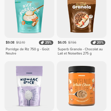
$9.08
$12.10
25%
$6.05
$7.56
20%
Porridge de Riz 750 g - Goût
Superb Granola - Chocolat au
Neutre
Lait et Noisettes 275 g