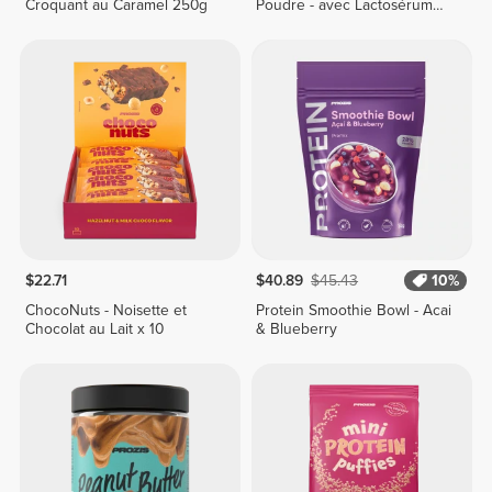
Croquant au Caramel 250g
Poudre - avec Lactosérum
400 g
$22.71
$40.89
$45.43
10%
ChocoNuts - Noisette et
Protein Smoothie Bowl - Acai
Chocolat au Lait x 10
& Blueberry