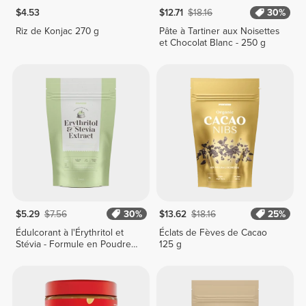
$4.53
$12.71
$18.16
30%
Riz de Konjac 270 g
Pâte à Tartiner aux Noisettes
et Chocolat Blanc - 250 g
$5.29
$7.56
30%
$13.62
$18.16
25%
Édulcorant à l'Érythritol et
Éclats de Fèves de Cacao
Stévia - Formule en Poudre -
125 g
200 g