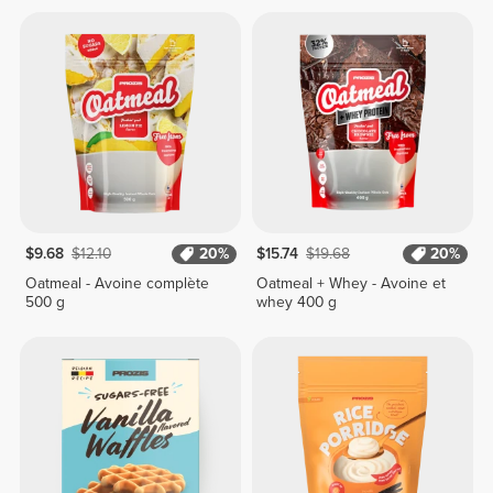
$9.68
$12.10
20%
$15.74
$19.68
20%
Oatmeal - Avoine complète
Oatmeal + Whey - Avoine et
500 g
whey 400 g