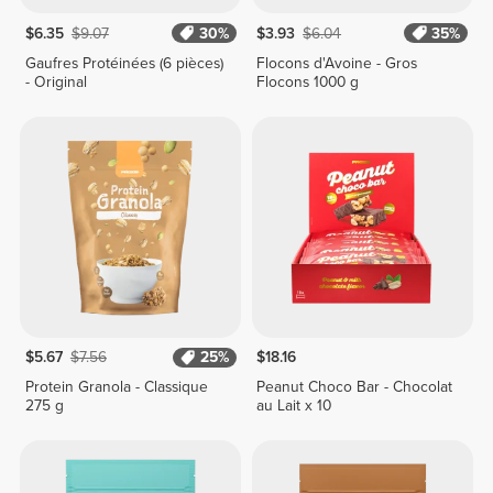
$6.35
$9.07
30%
$3.93
$6.04
35%
Gaufres Protéinées (6 pièces)
Flocons d'Avoine - Gros
- Original
Flocons 1000 g
$5.67
$7.56
25%
$18.16
Protein Granola - Classique
Peanut Choco Bar - Chocolat
275 g
au Lait x 10