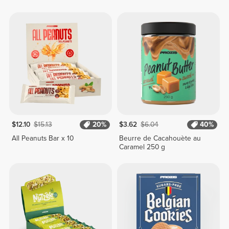
$12.10
$15.13
20%
$3.62
$6.04
40%
All Peanuts Bar x 10
Beurre de Cacahouète au
Caramel 250 g