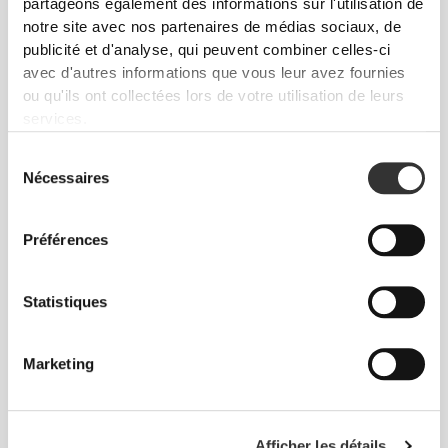
partageons également des informations sur l'utilisation de
notre site avec nos partenaires de médias sociaux, de
publicité et d'analyse, qui peuvent combiner celles-ci
avec d'autres informations que vous leur avez fournies
ou qu'ils ont collectées lors de votre utilisation de leurs
services.
Sélection
Nécessaires
du
consentement
$4.53
$3.40
$4.53
25%
Riz de Konjac 270 g
Beurre de Cacahouète 250 g
Préférences
Statistiques
Marketing
Afficher les détails