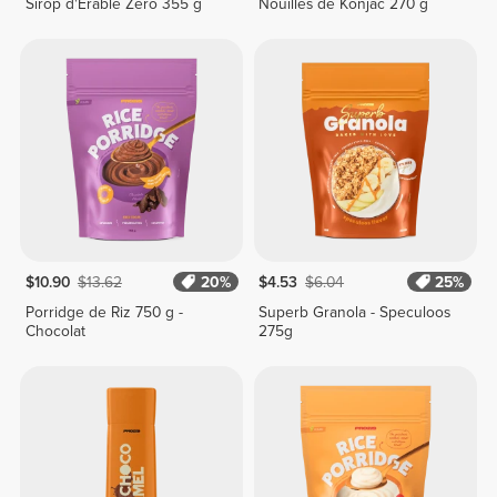
Sirop d'Érable Zero 355 g
Nouilles de Konjac 270 g
$10.90
$13.62
20%
$4.53
$6.04
25%
Porridge de Riz 750 g -
Superb Granola - Speculoos
Chocolat
275g