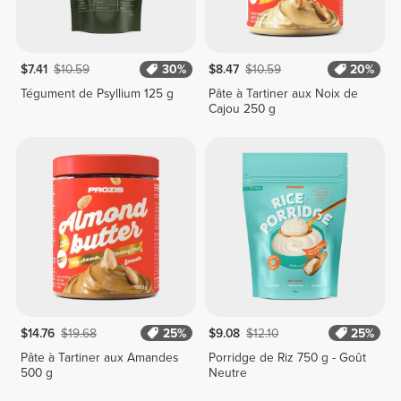
$7.41
$10.59
30%
$8.47
$10.59
20%
Tégument de Psyllium 125 g
Pâte à Tartiner aux Noix de
Cajou 250 g
$14.76
$19.68
25%
$9.08
$12.10
25%
Pâte à Tartiner aux Amandes
Porridge de Riz 750 g - Goût
500 g
Neutre