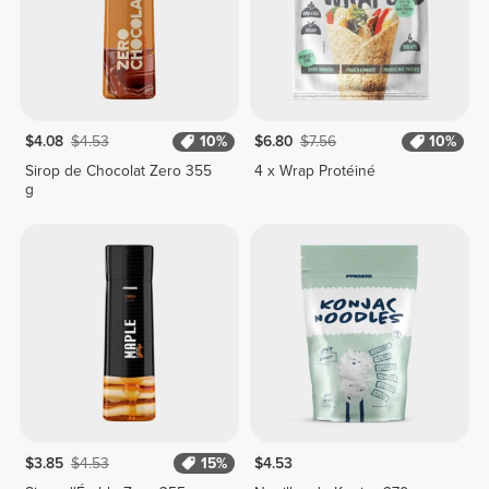
$4.08
$4.53
10%
$6.80
$7.56
10%
Sirop de Chocolat Zero 355
4 x Wrap Protéiné
g
$3.85
$4.53
15%
$4.53