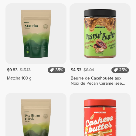
$9.83
$15.13
35%
$4.53
$6.04
25%
Matcha 100 g
Beurre de Cacahouète aux
Noix de Pécan Caramélisées
250 g