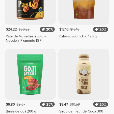
$24.22
$30.28
20%
$12.10
$15.13
20%
Pâte de Noisettes 250 g -
Ashwagandha Bio 125 g
Nocciola Piemonte IGP
$6.80
$9.07
25%
$8.47
$10.59
20%
Baies de goji 200 g
Sirop de Fleur de Coco 300