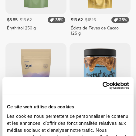
$8.85
$13.62
35%
$13.62
$18.16
25%
Érythritol 250 g
Éclats de Fèves de Cacao
125 g
Ce site web utilise des cookies.
$15.90
$22.71
30%
$4.53
$6.04
25%
Les cookies nous permettent de personnaliser le contenu
Açaï 60 g
Beurre de Cacahouète à la
Cannelle 250 g
et les annonces, d'offrir des fonctionnalités relatives aux
médias sociaux et d'analyser notre trafic. Nous