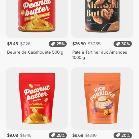
$5.45
$7.26
25%
$26.50
$37.85
30%
Beurre de Cacahouète 500 g
Pâte à Tartiner aux Amandes
1000 g
$9.08
$12.10
25%
$9.68
$12.10
20%