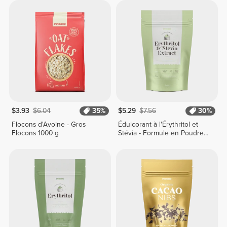
$3.93
$6.04
35%
$5.29
$7.56
30%
Flocons d'Avoine - Gros
Édulcorant à l'Érythritol et
Flocons 1000 g
Stévia - Formule en Poudre -
200 g