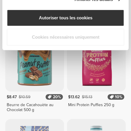
$20.44
$22.71
10%
$3.62
$6.04
40%
Autoriser tous les cookies
Super D-Tox 150 g
Beurre de Cacahouète au
Chocolat 250 g
Cookies nécessaires uniquement
$8.47
$10.59
20%
$13.62
$15.13
10%
Beurre de Cacahouète au
Mini Protein Puffies 250 g
Chocolat 500 g