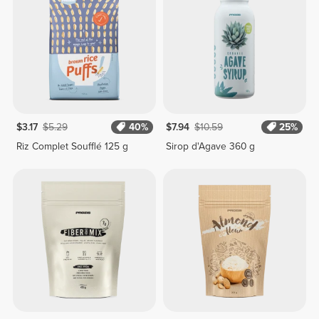
$3.17
$5.29
40%
$7.94
$10.59
25%
Riz Complet Soufflé 125 g
Sirop d'Agave 360 g