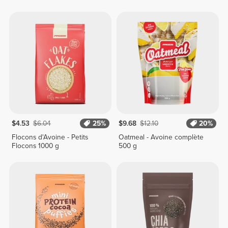
$4.53
$6.04
25%
$9.68
$12.10
20%
Flocons d'Avoine - Petits
Oatmeal - Avoine complète
Flocons 1000 g
500 g