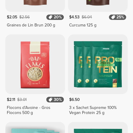
$2.05
$2.56
20%
$4.53
$6.04
25%
Graines de Lin Brun 200 g
Curcuma 125 g
$2.11
$3.01
30%
$6.50
Flocons d'Avoine - Gros
3 x Sachet Supreme 100%
Flocons 500 g
Vegan Protein 25 g