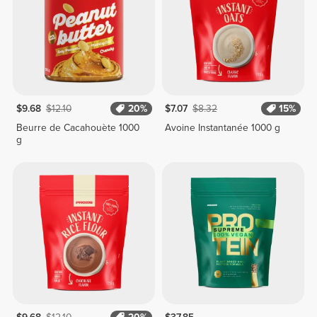
$9.68
$12.10
20%
$7.07
$8.32
15%
Beurre de Cacahouète 1000
Avoine Instantanée 1000 g
g