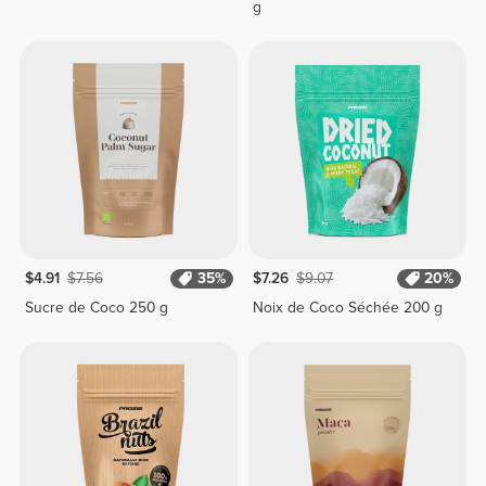
g
$4.91
$7.56
35%
$7.26
$9.07
20%
Sucre de Coco 250 g
Noix de Coco Séchée 200 g