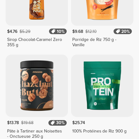
$4.76
$5.29
10%
$9.68
$12.10
20%
Sirop Chocolat-Caramel Zero
Porridge de Riz 750 g -
355 g
Vanille
$13.78
$19.68
30%
$25.74
Pâte à Tartiner aux Noisettes
100% Protéines de Riz 900 g
- Onctueuse 250 g