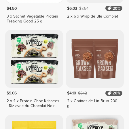
$4.50
$6.03
$7.54
20%
3 x Sachet Vegetable Protein
2 x 6 x Wrap de Blé Complet
Freaking Good 25 g
$9.06
$4.10
$5.12
20%
2 x 4 x Protein Choc Krispees
2 x Graines de Lin Brun 200
- Riz avec du Chocolat Noir
g
24 g