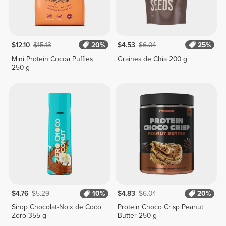
$12.10
$15.13
20%
$4.53
$6.04
25%
Mini Protein Cocoa Puffies
Graines de Chia 200 g
250 g
$4.76
$5.29
10%
$4.83
$6.04
20%
Sirop Chocolat-Noix de Coco
Protein Choco Crisp Peanut
Zero 355 g
Butter 250 g