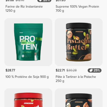
$9.68
$12.10
20%
$37.85
Farine de Riz Instantanée
Supreme 100% Vegan Protein
1250 g
700 g
$28.77
$22.71
$30.28
25%
100 % Protéine de Soja 900 g
Pâte à Tartiner à la Pistache
250 g