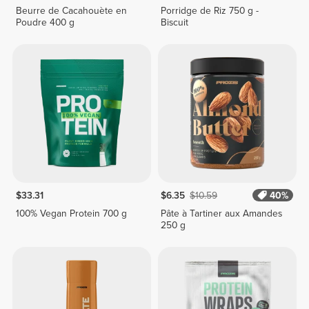
Beurre de Cacahouète en
Porridge de Riz 750 g -
Poudre 400 g
Biscuit
$33.31
$6.35
$10.59
40%
100% Vegan Protein 700 g
Pâte à Tartiner aux Amandes
250 g