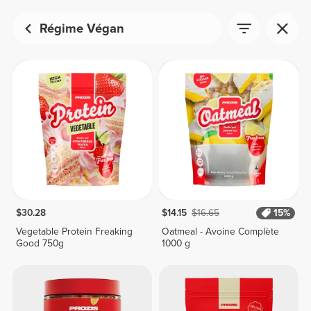
Régime Végan
$30.28
$14.15
$16.65
15%
Vegetable Protein Freaking
Oatmeal - Avoine Complète
Good 750g
1000 g