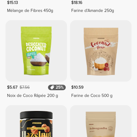
$15.13
$18.16
Mélange de Fibres 450g
Farine d'Amande 250g
$5.67
$7.56
25%
$10.59
Noix de Coco Râpée 200 g
Farine de Coco 500 g