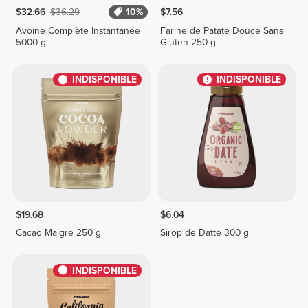
$32.66
$36.29
10%
$7.56
Avoine Complète Instantanée
Farine de Patate Douce Sans
5000 g
Gluten 250 g
INDISPONIBLE
INDISPONIBLE
$19.68
$6.04
Cacao Maigre 250 g
Sirop de Datte 300 g
INDISPONIBLE