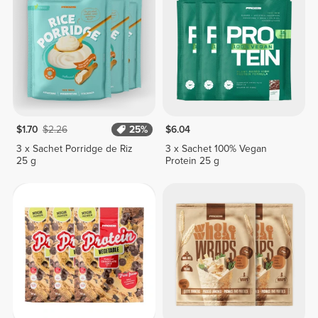
$1.70
$2.26
25%
$6.04
3 x Sachet Porridge de Riz
3 x Sachet 100% Vegan
25 g
Protein 25 g