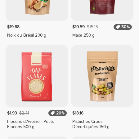
$19.68
$10.59
$15.13
30%
Noix du Brésil 200 g
Maca 250 g
$1.93
$2.41
20%
$18.16
Flocons d'Avoine - Petits
Pistaches Crues
Flocons 500 g
Décortiquées 150 g