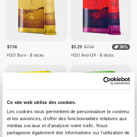
$7.56
$5.29
$7.56
30%
H2O Burn - 8 sticks
H2O Anti-OX - 8 sticks
Ce site web utilise des cookies.
Les cookies nous permettent de personnaliser le contenu
et les annonces, d'offrir des fonctionnalités relatives aux
médias sociaux et d'analyser notre trafic. Nous
$6.80
$7.56
10%
$4.23
$6.04
30%
partageons également des informations sur l'utilisation de