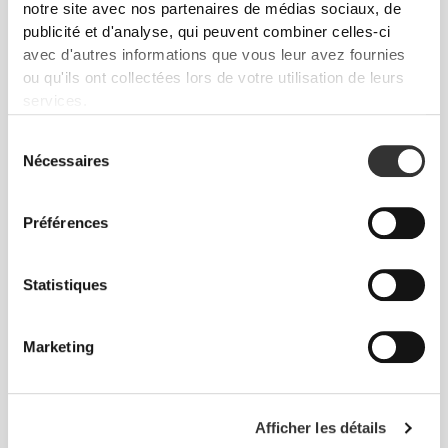
notre site avec nos partenaires de médias sociaux, de
H2O Energy - 8 sticks
H2O Immune - 8 sticks
publicité et d'analyse, qui peuvent combiner celles-ci
avec d'autres informations que vous leur avez fournies
ou qu'ils ont collectées lors de votre utilisation de leurs
services.
Sélection
Nécessaires
du
consentement
Préférences
$4.23
$6.04
30%
$5.13
$6.04
15%
Statistiques
H2O Digestive - 8 sticks
H2O Brain - 8 sticks
Marketing
Afficher les détails