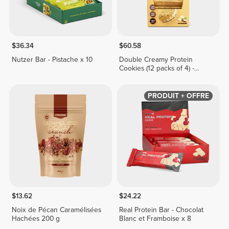
$36.34
$60.58
Nutzer Bar - Pistache x 10
Double Creamy Protein
Cookies (12 packs of 4) -
White Chocolate & Hazelnut
Cream
PRODUIT + OFFRE
$13.62
$24.22
Noix de Pécan Caramélisées
Real Protein Bar - Chocolat
Hachées 200 g
Blanc et Framboise x 8