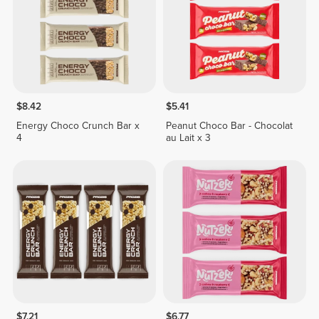
$8.42
$5.41
Energy Choco Crunch Bar x
Peanut Choco Bar - Chocolat
4
au Lait x 3
$7.21
$6.77