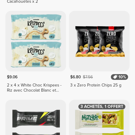
Cacahouètes x 2
$9.06
$6.80
$7.56
10%
2 x 4 x White Choc Krispees -
3 x Zero Protein Chips 25 g
Riz avec Chocolat Blanc et
Goût Yaourt 26 g
3 ACHETÉS, 1 OFFERT