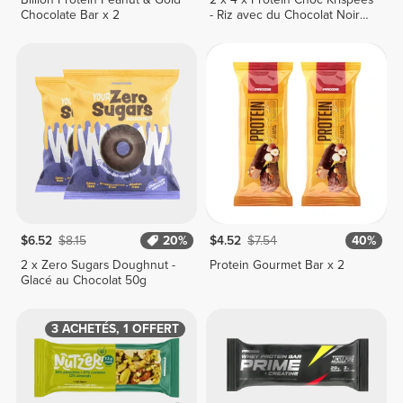
Chocolate Bar x 2
- Riz avec du Chocolat Noir
24 g
$6.52
$8.15
20%
$4.52
$7.54
40%
2 x Zero Sugars Doughnut -
Protein Gourmet Bar x 2
Glacé au Chocolat 50g
3 ACHETÉS, 1 OFFERT