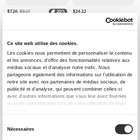
$7.26
$9.07
20%
$24.22
Noix de Coco Séchée 200 g
Whey Prime Protein Bar +
Creatine Vanilla x 6
2 ACHETÉS, 1 OFFERT
Ce site web utilise des cookies.
Les cookies nous permettent de personnaliser le contenu
et les annonces, d'offrir des fonctionnalités relatives aux
médias sociaux et d'analyser notre trafic. Nous
partageons également des informations sur l'utilisation de
notre site avec nos partenaires de médias sociaux, de
publicité et d'analyse, qui peuvent combiner celles-ci
avec d'autres informations que vous leur avez fournies
ou qu'ils ont collectées lors de votre utilisation de leurs
$6.80
$9.07
25%
$22.71
services.
Baies de goji 200 g
Real Protein Bar - Toffee x 8
Sélection
Nécessaires
du
consentement