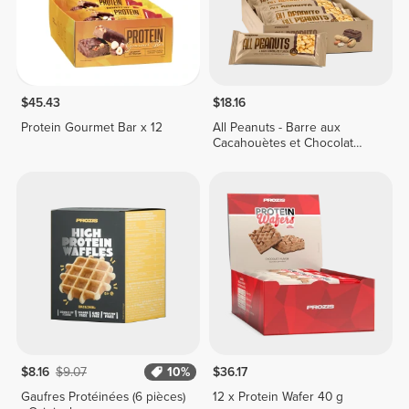
$45.43
$18.16
Protein Gourmet Bar x 12
All Peanuts - Barre aux
Cacahouètes et Chocolat
Noir x 10
$8.16
$9.07
10%
$36.17
Gaufres Protéinées (6 pièces)
12 x Protein Wafer 40 g