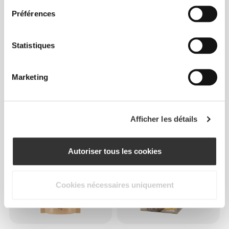
Préférences
Statistiques
Marketing
$36.34
$18.16
ChocoNuts - Pistache et
Pistaches Crues
Chocolat Blanc x 10
Décortiquées 150 g
Afficher les détails
PRODUIT + OFFRE
Autoriser tous les cookies
Cookies nécessaires uniquement