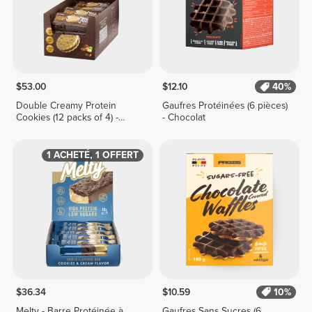
$53.00
$12.10
40%
Double Creamy Protein
Gaufres Protéinées (6 pièces)
Cookies (12 packs of 4) -
- Chocolat
Chocolate & Hazelnut Cream
1 ACHETÉ, 1 OFFERT
$36.34
$10.59
10%
Melty - Barre Protéinée à
Gaufres Sans Sucres (6