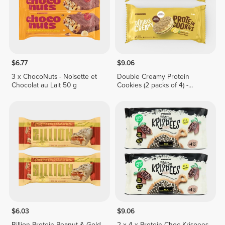
$6.77
$9.06
3 x ChocoNuts - Noisette et
Double Creamy Protein
Chocolat au Lait 50 g
Cookies (2 packs of 4) -
Lemon Pie Cream
$6.03
$9.06
Billion Protein Peanut & Gold
2 x 4 x Protein Choc Krispees