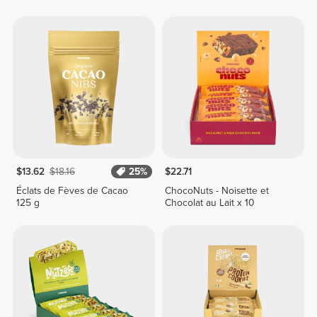
$13.62
$18.16
25%
$22.71
Éclats de Fèves de Cacao
ChocoNuts - Noisette et
125 g
Chocolat au Lait x 10