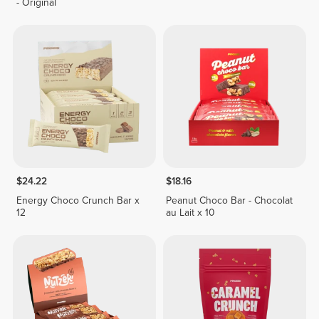
- Original
$24.22
$18.16
Energy Choco Crunch Bar x
Peanut Choco Bar - Chocolat
12
au Lait x 10