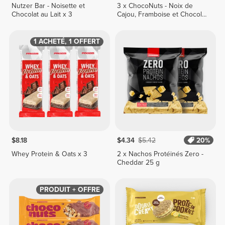
Nutzer Bar - Noisette et
3 x ChocoNuts - Noix de
Chocolat au Lait x 3
Cajou, Framboise et Chocolat
Blanc 50 g
1 ACHETÉ, 1 OFFERT
$8.18
$4.34
$5.42
20%
Whey Protein & Oats x 3
2 x Nachos Protéinés Zero -
Cheddar 25 g
PRODUIT + OFFRE