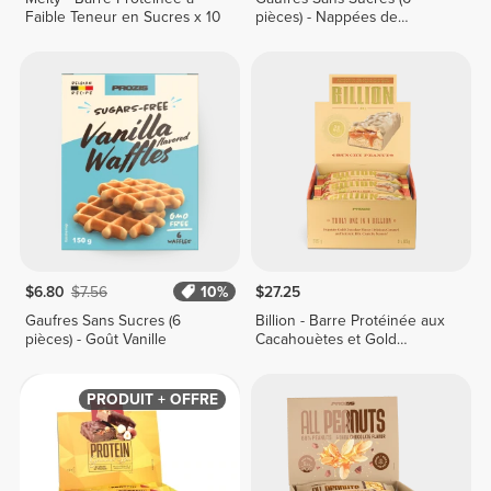
Faible Teneur en Sucres x 10
pièces) - Nappées de
Chocolat
$6.80
$7.56
10%
$27.25
Gaufres Sans Sucres (6
Billion - Barre Protéinée aux
pièces) - Goût Vanille
Cacahouètes et Gold
Chocolate x 9
PRODUIT + OFFRE