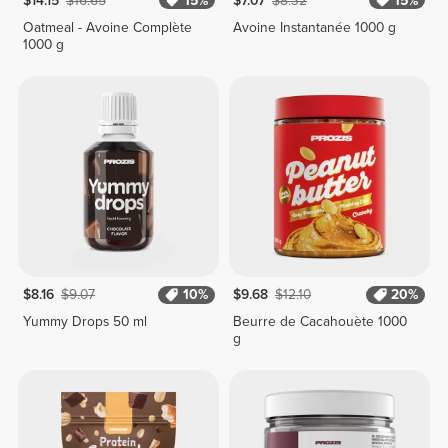
$14.15
$16.65
15%
$7.07
$8.32
15%
Oatmeal - Avoine Complète
Avoine Instantanée 1000 g
1000 g
$8.16
$9.07
10%
$9.68
$12.10
20%
Yummy Drops 50 ml
Beurre de Cacahouète 1000
g