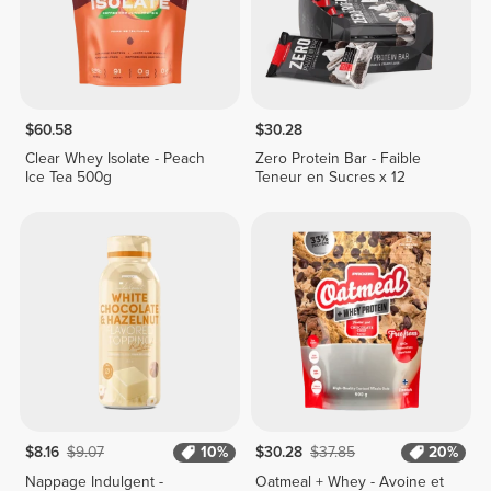
$60.58
$30.28
Clear Whey Isolate - Peach
Zero Protein Bar - Faible
Ice Tea 500g
Teneur en Sucres x 12
$8.16
$9.07
10%
$30.28
$37.85
20%
Nappage Indulgent -
Oatmeal + Whey - Avoine et