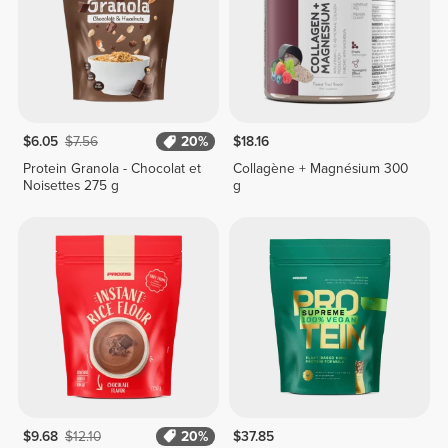
$6.05
$7.56
20%
$18.16
Protein Granola - Chocolat et
Collagène + Magnésium 300
Noisettes 275 g
g
$9.68
$12.10
20%
$37.85