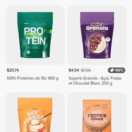
$25.74
$4.54
$7.56
40%
100% Protéines de Riz 900 g
Superb Granola - Açaï, Fraise
et Chocolat Blanc 250 g