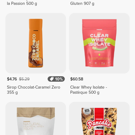
la Passion 500 g
Gluten 907 g
$4.76
$5.29
10%
$60.58
Sirop Chocolat-Caramel Zero
Clear Whey Isolate -
355 g
Pastèque 500 g