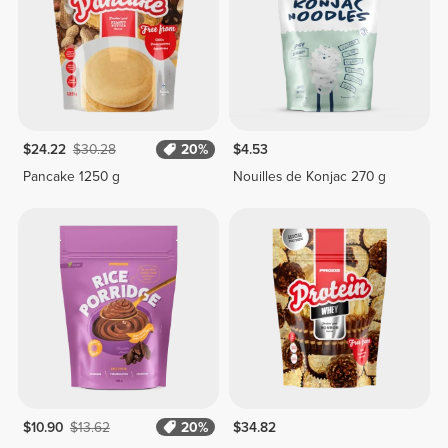
$24.22
$30.28
20%
$4.53
Pancake 1250 g
Nouilles de Konjac 270 g
$10.90
$13.62
20%
$34.82