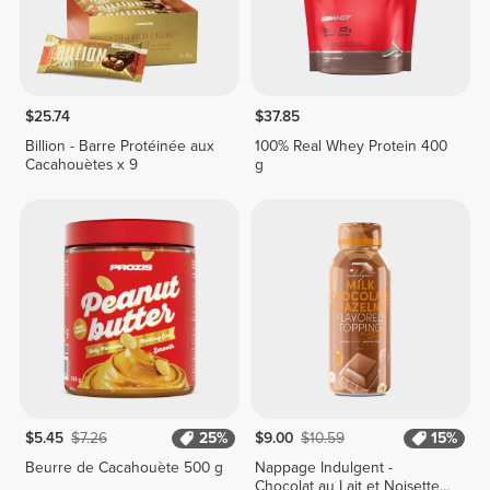
$25.74
$37.85
Billion - Barre Protéinée aux
100% Real Whey Protein 400
Cacahouètes x 9
g
$5.45
$7.26
25%
$9.00
$10.59
15%
Beurre de Cacahouète 500 g
Nappage Indulgent -
Chocolat au Lait et Noisette