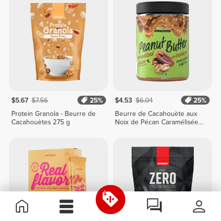
$5.67
$7.56
25%
$4.53
$6.04
25%
Protein Granola - Beurre de
Beurre de Cacahouète aux
Cacahouètes 275 g
Noix de Pécan Caramélisées
250 g