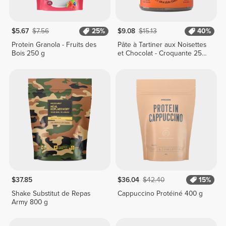
$5.67
$7.56
25%
$9.08
$15.13
40%
Protein Granola - Fruits des
Pâte à Tartiner aux Noisettes
Bois 250 g
et Chocolat - Croquante 250
g
$37.85
$36.04
$42.40
15%
Shake Substitut de Repas
Cappuccino Protéiné 400 g
Army 800 g