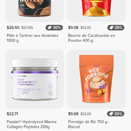
$26.50
$37.85
30%
$9.08
$12.10
25%
Pâte à Tartiner aux Amandes
Beurre de Cacahouète en
1000 g
Poudre 400 g
$22.71
$9.68
$12.10
20%
Peptan® Hydrolyzed Marine
Porridge de Riz 750 g -
Collagen Peptides 200g
Biscuit