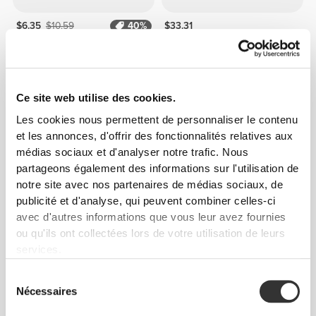
$6.35
$10.59
40%
$33.31
Pâte à Tartiner aux Amandes
Whey Protein & Oats x 12
250 g
Ce site web utilise des cookies.
Les cookies nous permettent de personnaliser le contenu
et les annonces, d'offrir des fonctionnalités relatives aux
médias sociaux et d'analyser notre trafic. Nous
partageons également des informations sur l'utilisation de
notre site avec nos partenaires de médias sociaux, de
publicité et d'analyse, qui peuvent combiner celles-ci
avec d'autres informations que vous leur avez fournies
ou qu'ils ont collectées lors de votre utilisation de leurs
$7.56
$4.53
services.
H2O Burn - 8 sticks
Sauce Teriyaki Zero 355 g
Sélection
Nécessaires
du
consentement