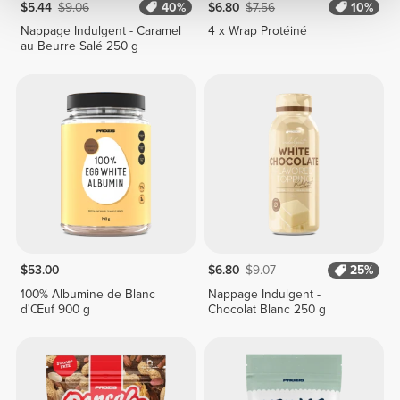
$5.44
$9.06
40%
$6.80
$7.56
10%
Nappage Indulgent - Caramel
4 x Wrap Protéiné
au Beurre Salé 250 g
$53.00
$6.80
$9.07
25%
100% Albumine de Blanc
Nappage Indulgent -
d'Œuf 900 g
Chocolat Blanc 250 g