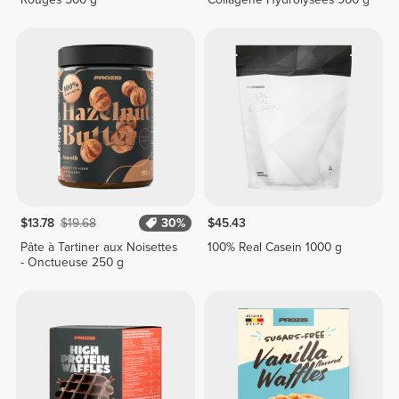
$13.78
$19.68
30%
$45.43
Pâte à Tartiner aux Noisettes
100% Real Casein 1000 g
- Onctueuse 250 g