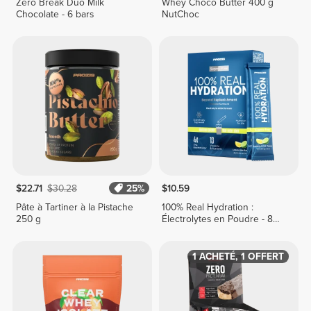
Zero Break Duo Milk
Whey Choco Butter 400 g
Chocolate - 6 bars
NutChoc
$22.71
$30.28
25%
$10.59
Pâte à Tartiner à la Pistache
100% Real Hydration :
250 g
Électrolytes en Poudre - 8
sticks
1 ACHETÉ, 1 OFFERT