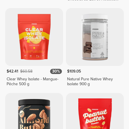
250 g
$42.41
$60.58
30%
$109.05
Clear Whey Isolate - Mangue-
Natural Pure Native Whey
Pêche 500 g
Isolate 900 g