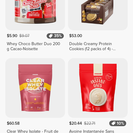
$5.90
$9.07
35%
$53.00
Whey Choco Butter Duo 200
Double Creamy Protein
g Cacao-Noisette
Cookies (12 packs of 4) -
Chocolate & Hazelnut Cream
$60.58
$20.44
$22.71
10%
Clear Whey Isolate - Fruit de
Avoine Instantanée Sans