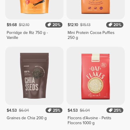
$9.68
$12.10
20%
$12.10
$15.13
20%
Porridge de Riz 750 g -
Mini Protein Cocoa Puffies
Vanille
250 g
$4.53
$6.04
25%
$4.53
$6.04
25%
Graines de Chia 200 g
Flocons d'Avoine - Petits
Flocons 1000 g