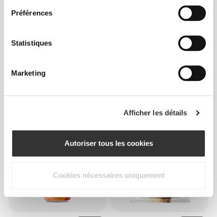
Préférences
Statistiques
Marketing
$6.66
$8.32
20%
$4.08
$4.53
10%
Protein Granola - Double
Sirop de Chocolat Zero 355
Chocolat 275 g
g
Afficher les détails
Autoriser tous les cookies
Cookies nécessaires uniquement