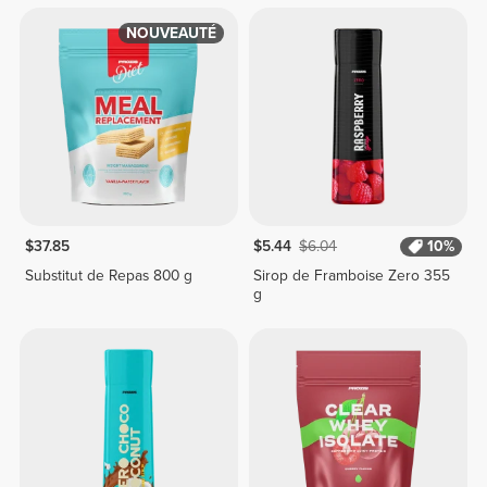
NOUVEAUTÉ
$37.85
$5.44
$6.04
10%
Substitut de Repas 800 g
Sirop de Framboise Zero 355
g