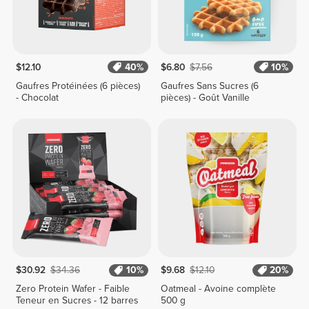
$12.10
40%
$6.80
$7.56
10%
Gaufres Protéinées (6 pièces)
Gaufres Sans Sucres (6
- Chocolat
pièces) - Goût Vanille
$30.92
$34.36
10%
$9.68
$12.10
20%
Zero Protein Wafer - Faible
Oatmeal - Avoine complète
Teneur en Sucres - 12 barres
500 g