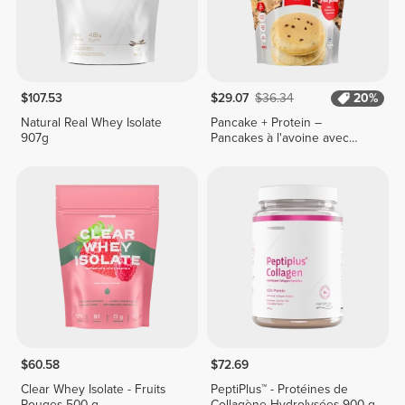
$107.53
$29.07
$36.34
20%
Natural Real Whey Isolate
Pancake + Protein –
907g
Pancakes à l'avoine avec
protéines 900 g
$60.58
$72.69
Clear Whey Isolate - Fruits
PeptiPlus™ - Protéines de
Rouges 500 g
Collagène Hydrolysées 900 g