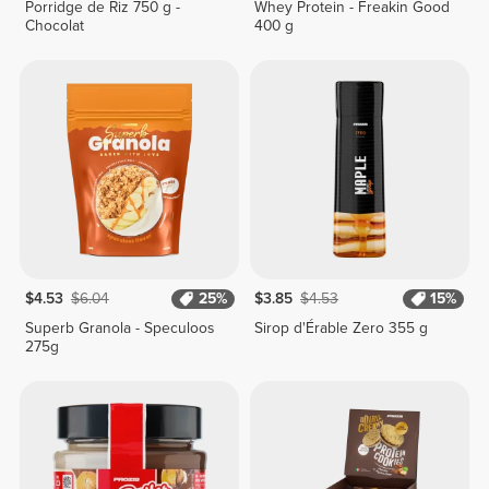
Porridge de Riz 750 g -
Whey Protein - Freakin Good
Chocolat
400 g
$4.53
$6.04
25%
$3.85
$4.53
15%
Superb Granola - Speculoos
Sirop d'Érable Zero 355 g
275g