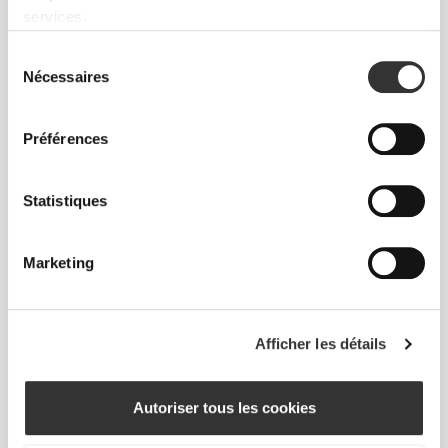
services.
€6.99
€7.99
Sélection
Nécessaires
du
Chaussettes GymPro Ankle
Chaussettes GymPro Crew
consentement
Préférences
Statistiques
Marketing
€7.99
€5.99
Afficher les détails
Chaussettes GymPro Crew
Chaussettes GymPro Low-Cut
Autoriser tous les cookies