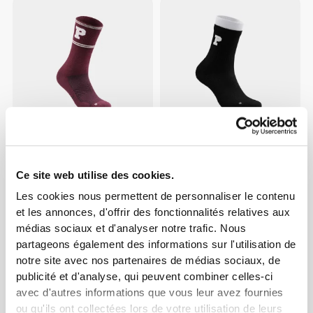
€9.99
€9.99
Chaussettes Athleisure DS
Chaussettes Athleisure DL
Ce site web utilise des cookies.
Crew
Crew
Les cookies nous permettent de personnaliser le contenu
et les annonces, d'offrir des fonctionnalités relatives aux
médias sociaux et d'analyser notre trafic. Nous
partageons également des informations sur l'utilisation de
notre site avec nos partenaires de médias sociaux, de
publicité et d'analyse, qui peuvent combiner celles-ci
avec d'autres informations que vous leur avez fournies
ou qu'ils ont collectées lors de votre utilisation de leurs