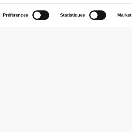
Préférences
Statistiques
Market
S'abonner à la Newsletter
Reçois des actualités et des promotions dans ta boîte mail.
S'abonner