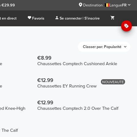
à €29.99
Destination :
Langue
FR
 en direct
Favoris
Se connecter | S'inscrire
Classer par: Popularité
€8.99
e
Chaussettes Comptech Cushioned Ankle
€12.99
NOUVEAUTÉ
e
Chaussettes EY Running Crew
€12.99
ed Knee-High
Chaussettes Comptech 2.0 Over The Calf
 The Calf