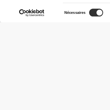
Sélection
Nécessaires
du
consentement
Informations utiles
Rejoignez notre équipe
Devient Partenaire
Termes & Conditions
Service Clients
Options de livraison