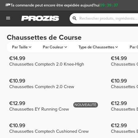
Ta commande peut encore être expédiée aujourd'hui
09
:
39
:
37
Chaussettes de Course
Par Taille
Par Couleur
Type de Chaussettes
Par 
€14.99
€14.99
Chaussettes Comptech 2.0 Knee-High
Chaussettes 
€10.99
€10.99
Chaussettes Comptech 2.0 Crew
Chaussettes 
€12.99
€12.99
NOUVEAUTÉ
Chaussettes EY Running Crew
Chaussettes 
€10.99
€12.99
Chaussettes Comptech Cushioned Crew
Chaussettes 