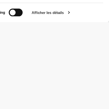
ing
Afficher les détails
#ExceedYourself
Modes de paiement