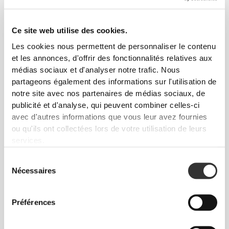
€10.99
€10.99
Chaussettes Comptech 2.0
Chaussettes Comptech 2.0
Crew
Crew
Ce site web utilise des cookies.
Les cookies nous permettent de personnaliser le contenu
et les annonces, d'offrir des fonctionnalités relatives aux
médias sociaux et d'analyser notre trafic. Nous
partageons également des informations sur l'utilisation de
notre site avec nos partenaires de médias sociaux, de
publicité et d'analyse, qui peuvent combiner celles-ci
avec d'autres informations que vous leur avez fournies
ou qu'ils ont collectées lors de votre utilisation de leurs
services.
€8.99
€14.99
Sélection
Chaussettes Comptech 2.0
Chaussettes Comptech
Nécessaires
du
Ankle
Cushioned Knee-High
consentement
Préférences