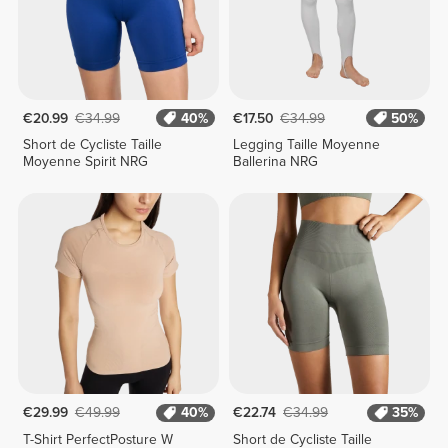
€20.99
€34.99
40%
€17.50
€34.99
50%
Short de Cycliste Taille
Legging Taille Moyenne
Moyenne Spirit NRG
Ballerina NRG
€29.99
€49.99
40%
€22.74
€34.99
35%
T-Shirt PerfectPosture W
Short de Cycliste Taille