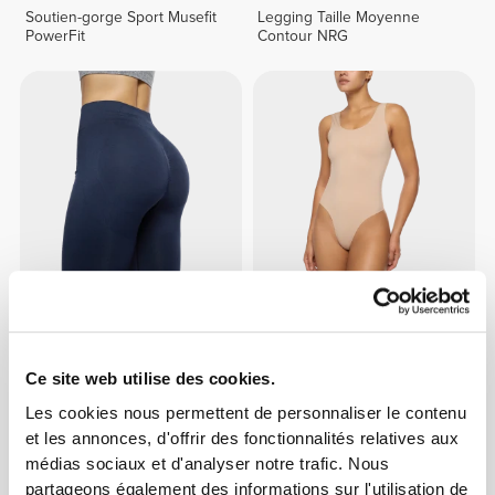
Soutien-gorge Sport Musefit
Legging Taille Moyenne
PowerFit
Contour NRG
€29.99
€49.99
40%
€29.99
€49.99
40%
Legging Taille Normale BFF
Body String Silhouette NRG
NRG
Sculpting Lift
Ce site web utilise des cookies.
Les cookies nous permettent de personnaliser le contenu
NOUVEAUTÉ
et les annonces, d'offrir des fonctionnalités relatives aux
médias sociaux et d'analyser notre trafic. Nous
partageons également des informations sur l'utilisation de