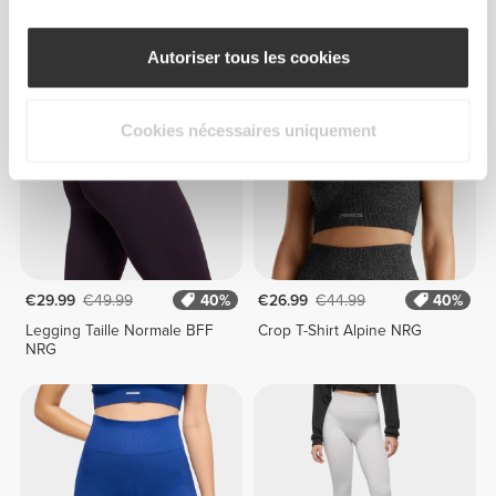
Short Moyen Taille Normale
Legging Taille Moyenne
Alpine NRG
Contour NRG
Autoriser tous les cookies
Cookies nécessaires uniquement
€29.99
€49.99
40%
€26.99
€44.99
40%
Legging Taille Normale BFF
Crop T-Shirt Alpine NRG
NRG