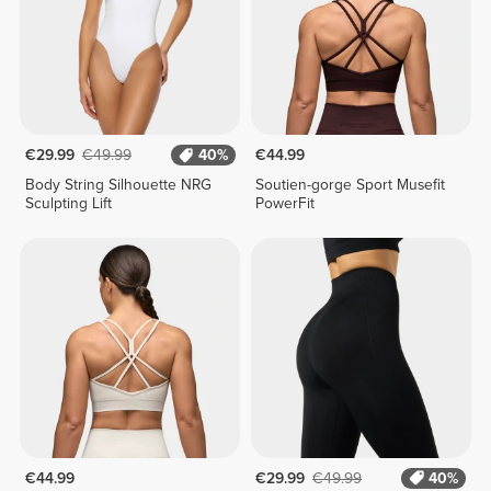
€29.99
€49.99
40%
€44.99
Body String Silhouette NRG
Soutien-gorge Sport Musefit
Sculpting Lift
PowerFit
€44.99
€29.99
€49.99
40%