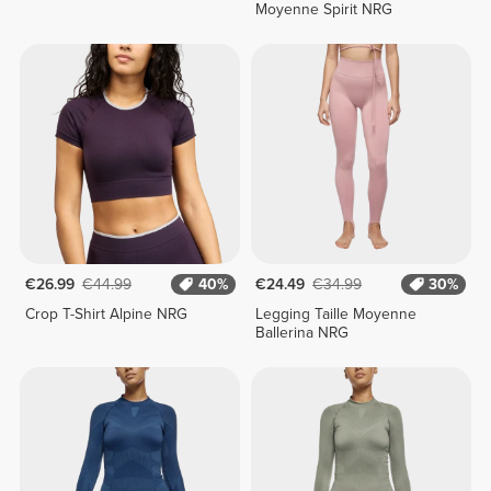
Moyenne Spirit NRG
€26.99
€44.99
40%
€24.49
€34.99
30%
Crop T-Shirt Alpine NRG
Legging Taille Moyenne
Ballerina NRG