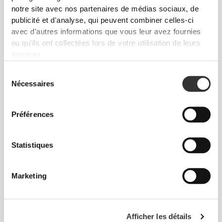
notre site avec nos partenaires de médias sociaux, de
publicité et d'analyse, qui peuvent combiner celles-ci
avec d'autres informations que vous leur avez fournies
ou qu'ils ont collectées lors de votre utilisation de leurs
services.
€19.49
€29.99
35%
€24.99
Sélection
Short Moyen Taille Normale
Short Taille Mi-Haute
Nécessaires
du
Alpine NRG
Sculpting
consentement
Préférences
Statistiques
Marketing
€17.99
€29.99
40%
€29.99
€49.99
40%
Afficher les détails