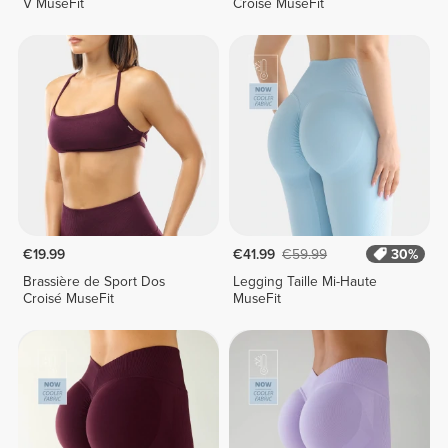
V MuseFit
Croisé MuseFit
€19.99
€41.99
€59.99
30%
Brassière de Sport Dos
Legging Taille Mi-Haute
Croisé MuseFit
MuseFit