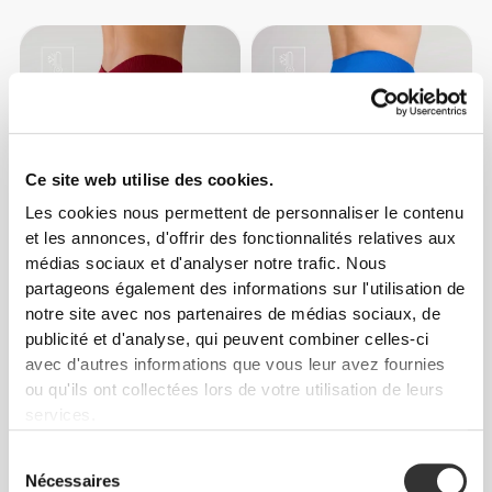
Ce site web utilise des cookies.
Les cookies nous permettent de personnaliser le contenu
et les annonces, d'offrir des fonctionnalités relatives aux
médias sociaux et d'analyser notre trafic. Nous
€39.99
€59.99
partageons également des informations sur l'utilisation de
Short Taille Mi-Haute Dos en
Legging Taille Mi-Haute
notre site avec nos partenaires de médias sociaux, de
V MuseFit
MuseFit
publicité et d'analyse, qui peuvent combiner celles-ci
avec d'autres informations que vous leur avez fournies
ou qu'ils ont collectées lors de votre utilisation de leurs
services.
Sélection
Nécessaires
du