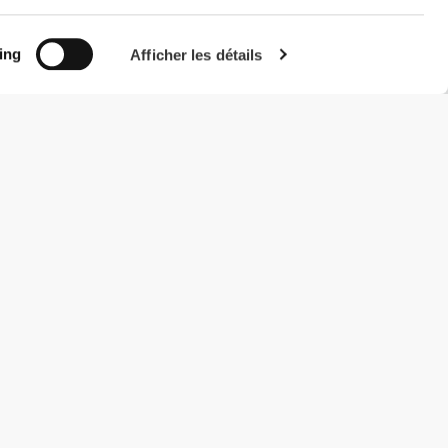
ing
Afficher les détails
#ExceedYourself
Modes de paiement