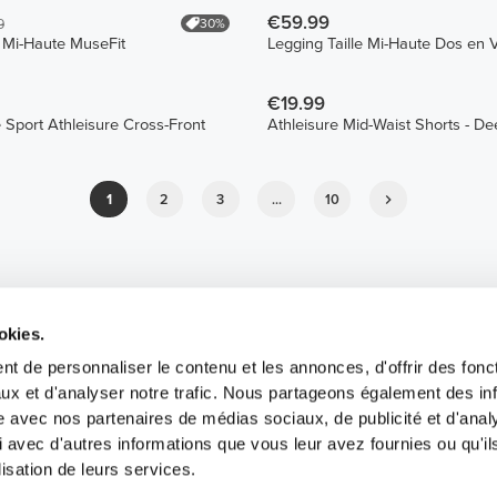
€59.99
30%
9
e Mi-Haute MuseFit
Legging Taille Mi-Haute Dos en 
€19.99
 Sport Athleisure Cross-Front
Athleisure Mid-Waist Shorts - D
1
2
3
...
10
okies.
t de personnaliser le contenu et les annonces, d'offrir des fonct
ux et d'analyser notre trafic. Nous partageons également des in
site avec nos partenaires de médias sociaux, de publicité et d'anal
 avec d'autres informations que vous leur avez fournies ou qu'il
lisation de leurs services.