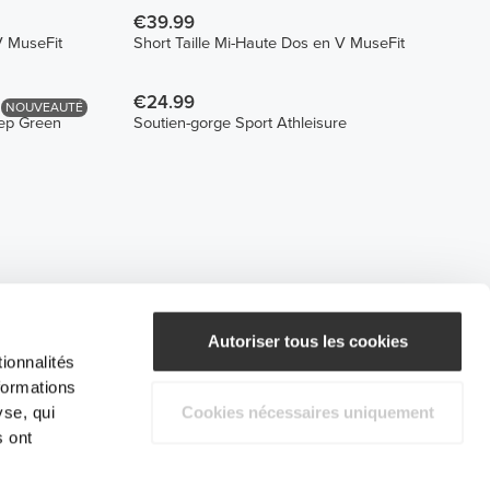
€39.99
V MuseFit
Short Taille Mi-Haute Dos en V MuseFit
€24.99
NOUVEAUTÉ
eep Green
Soutien-gorge Sport Athleisure
Autoriser tous les cookies
ionnalités
formations
yse, qui
Cookies nécessaires uniquement
s ont