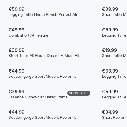
€59.99
€39.99
Legging Taille Haute Peach Perfect Air
Short Taille 
€49.99
€59.99
Combishort Athleisure
Legging Taill
€39.99
€19.99
Short Taille Mi-Haute Dos en V MuseFit
Short Taille M
€44.99
€59.99
Soutien-gorge Sport Musefit PowerFit
Legging Taill
€39.99
€59.99
NOUVEAUTÉ
Essence High-Waist Flared Pants
Legging Taill
€44.99
€34.99
Soutien-gorge Sport Musefit PowerFit
Short PowerF