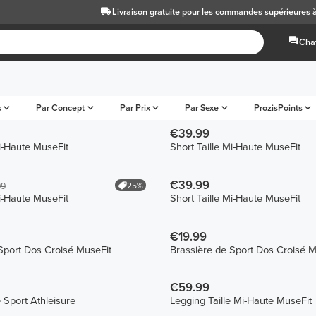
Livraison gratuite
pour les commandes supérieures 
Chat
s
Par Concept
Par Prix
Par Sexe
ProzisPoints
€39.99
Mi-Haute MuseFit
Short Taille Mi-Haute MuseFit
€39.99
25%
99
Mi-Haute MuseFit
Short Taille Mi-Haute MuseFit
€19.99
Sport Dos Croisé MuseFit
Brassière de Sport Dos Croisé M
€59.99
 Sport Athleisure
Legging Taille Mi-Haute MuseFit