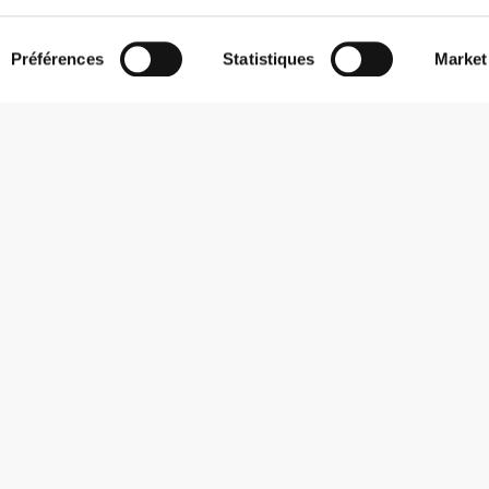
Préférences
Statistiques
Market
S'abonner à la Newsletter
Reçois des actualités et des promotions dans ta boîte mail.
S'abonner