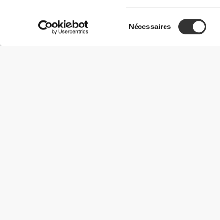
Sélection
Nécessaires
du
consentement
Informations utiles
Rejoignez notre équipe
Devient Partenaire
Termes & Conditions
Service Clients
Options de livraison