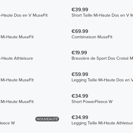
€39.99
Mi-Haute Dos en V MuseFit
Short Taille Mi-Haute Dos en V 
€69.99
e Mi-Haute MuseFit
Combinaison MuseFit
€19.99
i-Haute Athleisure
Brassière de Sport Dos Croisé M
€59.99
e Mi-Haute MuseFit
Legging Taille Mi-Haute Dos en 
€34.99
e Mi-Haute MuseFit
Short PowerFleece W
€34.99
NOUVEAUTÉ
leece W
Legging Taille Mi-Haute Athleisu