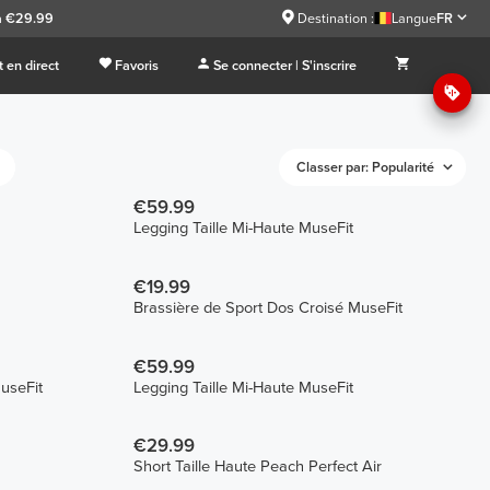
à €29.99
Destination :
Langue
FR
 en direct
Favoris
Se connecter | S'inscrire
Classer par: Popularité
€59.99
Legging Taille Mi-Haute MuseFit
€19.99
Brassière de Sport Dos Croisé MuseFit
€59.99
useFit
Legging Taille Mi-Haute MuseFit
€29.99
Short Taille Haute Peach Perfect Air