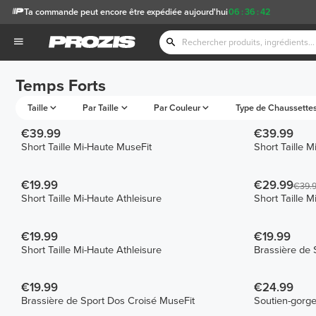
Ta commande peut encore être expédiée aujourd'hui
06
:
36
:
42
Temps Forts
Taille
Par Taille
Par Couleur
Type de Chaussette
€39.99
€39.99
Short Taille Mi-Haute MuseFit
Short Taille 
€19.99
€29.99
€39.
Short Taille Mi-Haute Athleisure
Short Taille 
€19.99
€19.99
Short Taille Mi-Haute Athleisure
Brassière de 
€19.99
€24.99
Brassière de Sport Dos Croisé MuseFit
Soutien-gorge