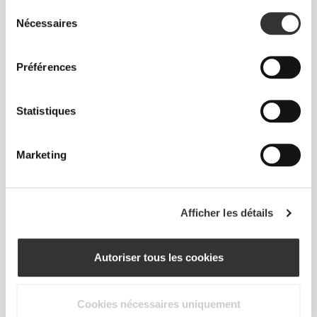
Sélection
Nécessaires
du
consentement
Préférences
€29.99
€49.99
40%
€23.99
€39.99
40%
Statistiques
Legging 7/8 Taille Normale
Legging 7/8 Taille Normale
Peach Perfect
Alpine
Marketing
Afficher les détails
Autoriser tous les cookies
Cookies nécessaires uniquement
€23.99
€39.99
40%
€17.50
€34.99
50%