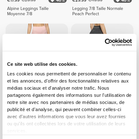
€17.99
€29.99
40%
€29.99
€49.99
40%
Alpine Leggings Taille
Legging 7/8 Taille Normale
Moyenne 7/8
Peach Perfect
Ce site web utilise des cookies.
Les cookies nous permettent de personnaliser le contenu
et les annonces, d'offrir des fonctionnalités relatives aux
médias sociaux et d'analyser notre trafic. Nous
€17.50
€34.99
50%
€29.99
€49.99
40%
partageons également des informations sur l'utilisation de
AirFlow Leggings Taille
Legging 7/8 Taille Normale
notre site avec nos partenaires de médias sociaux, de
Moyenne 7/8
Peach Perfect
publicité et d'analyse, qui peuvent combiner celles-ci
avec d'autres informations que vous leur avez fournies
ou qu'ils ont collectées lors de votre utilisation de leurs
services.