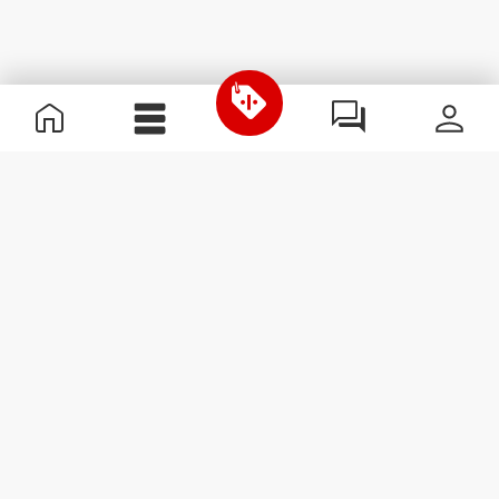
Informations utiles
Rejoignez notre équipe
Devient Partenaire
Termes & Conditions
Service Clients
S'abonner à la Newsletter
Reçois des actualités et des
promotions dans ta boîte
mail.
S'abonner
#ExceedYourself