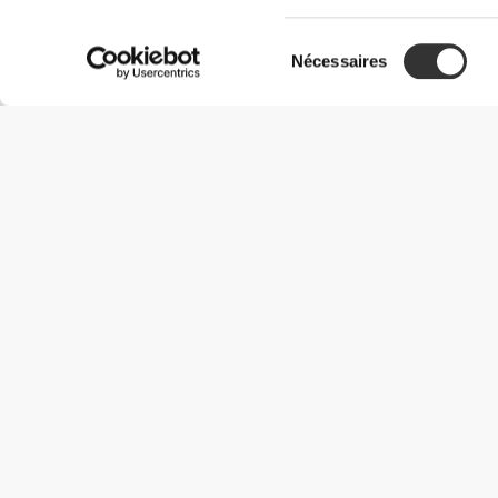
Sélection
Nécessaires
du
consentement
Informations utiles
Rejoignez notre équipe
Devient Partenaire
Termes & Conditions
Service Clients
Options de livraison