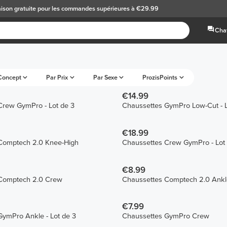
aison gratuite
pour les commandes supérieures à €29.99
Chat
Concept
Par Prix
Par Sexe
ProzisPoints
€14.99
Crew GymPro - Lot de 3
Chaussettes GymPro Low-Cut - L
€18.99
Comptech 2.0 Knee-High
Chaussettes Crew GymPro - Lot
€8.99
Comptech 2.0 Crew
Chaussettes Comptech 2.0 Ankl
€7.99
ymPro Ankle - Lot de 3
Chaussettes GymPro Crew