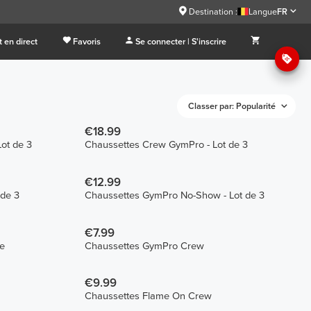
Destination :
Langue
FR
 en direct
Favoris
Se connecter | S'inscrire
Classer par: Popularité
€18.99
ot de 3
Chaussettes Crew GymPro - Lot de 3
€12.99
 de 3
Chaussettes GymPro No-Show - Lot de 3
€7.99
e
Chaussettes GymPro Crew
€9.99
Chaussettes Flame On Crew