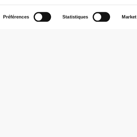
Préférences
Statistiques
Market
S'abonner à la Newsletter
Reçois des actualités et des promotions dans ta boîte mail.
S'abonner