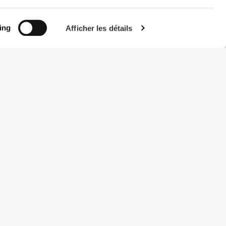
ing
Afficher les détails
#ExceedYourself
Modes de paiement