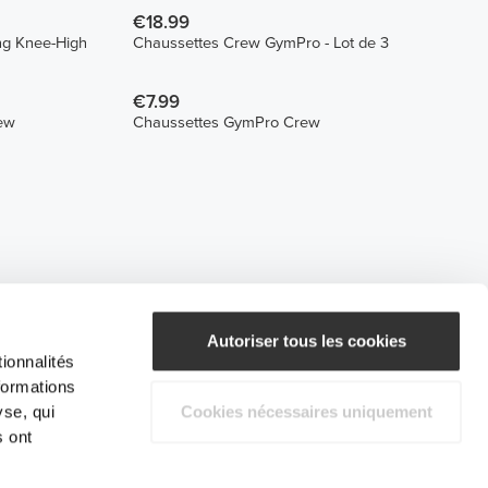
€18.99
ing Knee-High
Chaussettes Crew GymPro - Lot de 3
€7.99
ew
Chaussettes GymPro Crew
Autoriser tous les cookies
ionnalités
formations
yse, qui
Cookies nécessaires uniquement
s ont