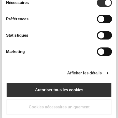
Nécessaires
du
consentement
Préférences
€49.99
€59.99
Statistiques
Pantalon Barrel Athleisure
Pantalon à Jambes Larges
Elite
Marketing
NOUVEAUTÉ
Afficher les détails
Autoriser tous les cookies
Cookies nécessaires uniquement
€39.99
€39.99
Essence High-Waist Flared
Pantalon de jogging