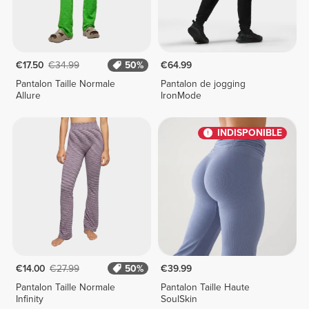
€17.50
€34.99
50%
€64.99
Pantalon Taille Normale
Pantalon de jogging
Allure
IronMode
INDISPONIBLE
€14.00
€27.99
50%
€39.99
Pantalon Taille Normale
Pantalon Taille Haute
Infinity
SoulSkin