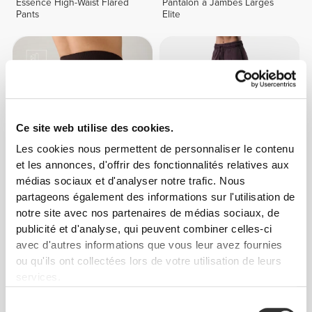
Essence High-Waist Flared
Pantalon à Jambes Larges
Pants
Elite
Ce site web utilise des cookies.
Les cookies nous permettent de personnaliser le contenu
et les annonces, d'offrir des fonctionnalités relatives aux
médias sociaux et d'analyser notre trafic. Nous
€59.99
€64.99
partageons également des informations sur l'utilisation de
Pantalon Taille Mi-Haute
Pantalon de jogging
notre site avec nos partenaires de médias sociaux, de
MuseFit
IronMode
publicité et d'analyse, qui peuvent combiner celles-ci
avec d'autres informations que vous leur avez fournies
NOUVEAUTÉ
ou qu'ils ont collectées lors de votre utilisation de leurs
services.
Sélection