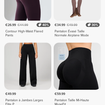
€26.99
€44.99
40%
€34.99
€49.99
30%
Contour High-Waist Flared
Pantalon Évasé Taille
Pants
Normale Airplane Mode
€49.99
€59.99
Pantalon à Jambes Larges
Pantalon Taille Mi-Haute
Elite P
MuseFit