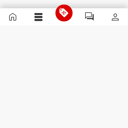
Informations utiles
Rejoignez notre équipe
Devient Partenaire
Termes & Conditions
Service Clients
S'abonner à la Newsletter
Reçois des actualités et des
promotions dans ta boîte
mail.
S'abonner
#ExceedYourself