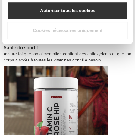
Autoriser tous les cookies
Cookies nécessaires uniquement
Jointz 90 caps
€14.99
Santé du sportif
Assure-toi que ton alimentation contient des antioxydants et que ton
corps a accès à toutes les vitamines dont il a besoin.