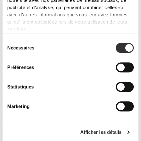
notre site avec nos partenaires de médias sociaux, de
publicité et d'analyse, qui peuvent combiner celles-ci
avec d'autres informations que vous leur avez fournies
ou qu'ils ont collectées lors de votre utilisation de leurs
services.
PRO•CGT 400 g
€12.99
Sélection
Prévention des blessures
Nécessaires
du
Assure-toi que ta récupération musculaire est optimisée, que tes
consentement
articulations sont lubrifiées et que ton corps est protégé contre les
inflammations avec ces produits.
Préférences
Statistiques
Marketing
Afficher les détails