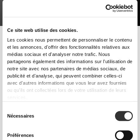
Ce site web utilise des cookies.
Pour développer la masse musculaire, il faut un bon entraînement
Les cookies nous permettent de personnaliser le contenu
de force et une alimentation correcte. Le repos est lui aussi
et les annonces, d'offrir des fonctionnalités relatives aux
essentiel, car sans cela les muscles ne pourront pas se
médias sociaux et d'analyser notre trafic. Nous
développer.
partageons également des informations sur l'utilisation de
notre site avec nos partenaires de médias sociaux, de
Suis ces conseils et commence à progresser dès
publicité et d'analyse, qui peuvent combiner celles-ci
aujourd'hui !
avec d'autres informations que vous leur avez fournies
ENTRAÎNEMENT
ou qu'ils ont collectées lors de votre utilisation de leurs
L'entraînement de force avec peu de répétitions et des poids lourds. Les
services.
exercices naturels avec des mouvements fonctionnels - squats, développés
et soulevés de terre. Évite les sports d'endurance.
Sélection
NUTRITION
Nécessaires
du
Augmente ta consommation de tous les macronutriments, en particulier de
consentement
protéines, au cours de tous les repas que tu prendras.
Préférences
SUPPLÉMENTATION