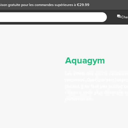
aison gratuite
pour les commandes supérieures à €29.99
Chat
Aquagym
Les effets des sports nautique
reconnus. Quel que soit l'objec
plaisir), il ne faut pas oublier
t'aider à avoir plus d'énergie e
performance.