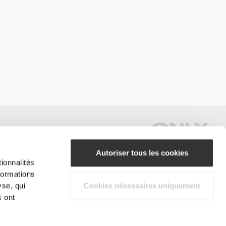
Autoriser tous les cookies
ionnalités
formations
#ExceedYourself
yse, qui
Cookies nécessaires uniquement
s ont