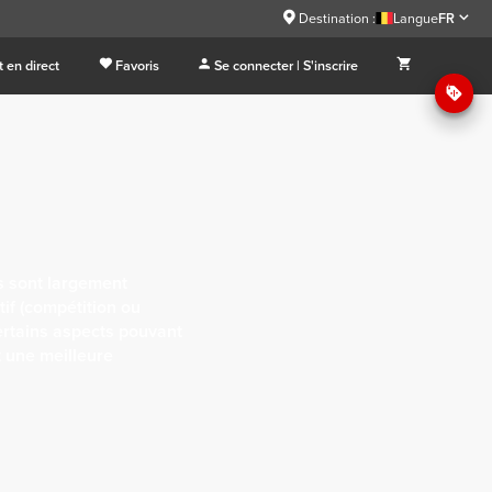
Destination :
Langue
FR
 en direct
Favoris
Se connecter | S'inscrire
s sont largement
tif (compétition ou
 certains aspects pouvant
t une meilleure